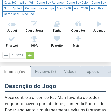
Xbox 360
Wii U
Wii
Game Boy Advance
Game Boy Color
Game Boy
NES
Apple II
Commodore / Amiga
Atari 5200
Atari 2600
Atari 8-bit
Game Gear
Neo Geo
Joguei
Quero Jogar
Tenho
Quero ter
Jogando
Finalizei
100%
Favorito
Mais ...
0 LISTAS
Reviews
(2)
Videos
Tópicos
Li
Informações
Descrição do Jogo
Você controla o icônico Pac-Man favorito de todos
enquanto navega por labirintos, comendo Pontos de
Poder enquanto simultaneamente evita os fantasmas