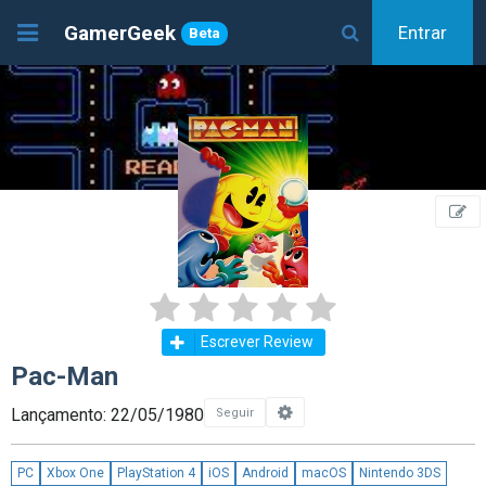
GamerGeek
Entrar
Beta
Escrever Review
Pac-Man
Lançamento: 22/05/1980
Seguir
PC
Xbox One
PlayStation 4
iOS
Android
macOS
Nintendo 3DS