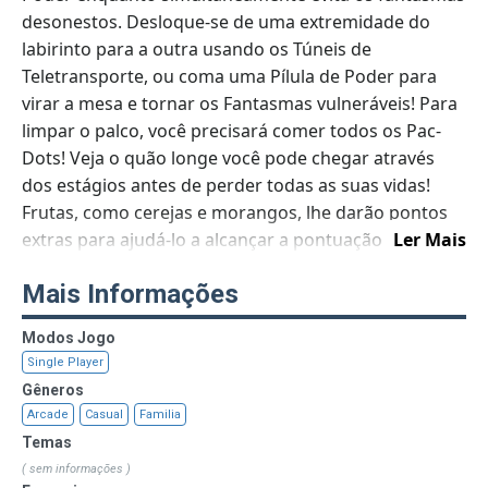
desonestos. Desloque-se de uma extremidade do
labirinto para a outra usando os Túneis de
Teletransporte, ou coma uma Pílula de Poder para
virar a mesa e tornar os Fantasmas vulneráveis! Para
limpar o palco, você precisará comer todos os Pac-
Dots! Veja o quão longe você pode chegar através
dos estágios antes de perder todas as suas vidas!
Frutas, como cerejas e morangos, lhe darão pontos
extras para ajudá-lo a alcançar a pontuação mais alta!
Ler Mais
Este jogo clássico faz parte do serviço Virtual
Mais Informações
Console, que oferece ótimos jogos criados para
consoles como NES™, Super NES™ e Game Boy™
Modos Jogo
Advance. Esperamos que você aproveite os novos
Single Player
recursos (incluindo o jogo fora da TV) que foram
Gêneros
adicionados a este título. Veja mais jogos do Virtual
Arcade
Casual
Familia
Console para Wii U.
Temas
( sem informações )