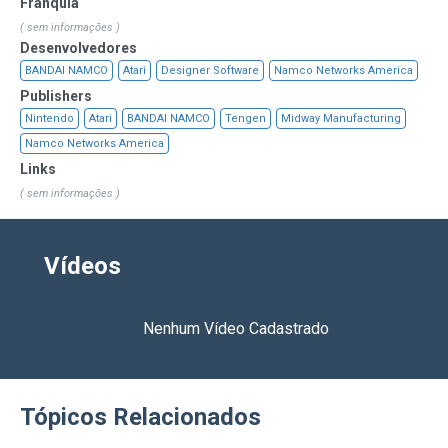
Franquia
( sem informações )
Desenvolvedores
BANDAI NAMCO
Atari
Designer Software
Namco Networks America
Publishers
Nintendo
Atari
BANDAI NAMCO
Tengen
Midway Manufacturing
Namco Networks America
Links
( sem informações )
Vídeos
Nenhum Vídeo Cadastrado
Tópicos Relacionados