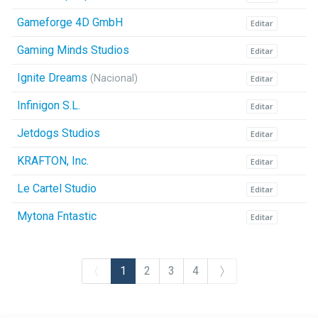
Gameforge 4D GmbH
Editar
Gaming Minds Studios
Editar
Ignite Dreams
(Nacional)
Editar
Infinigon S.L.
Editar
Jetdogs Studios
Editar
KRAFTON, Inc.
Editar
Le Cartel Studio
Editar
Mytona Fntastic
Editar
(current)
1
2
3
4