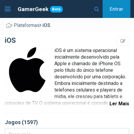
GamerGeek
Entrar
Beta
Plataformas
iOS
iOS
iOS é um sistema operacional
inicialmente desenvolvido pela
Apple e chamado de iPhone OS
pelo título do único telefone
desenvolvido por uma corporação.
Embora inicialmente destinado a
telefones celulares e players de
mídia, ele cresceu para tablets e
consoles de TV. O sistema operacional é considerado o
Ler Mais
segundo sistema mais famoso depois do Android. O iOS é
amplamente conhecido por seu código-fonte fechado e
Jogos (1597)
alta criptografia de dados, tornando quase impossível
inicializar o sistema no dispositivo que não seja o da