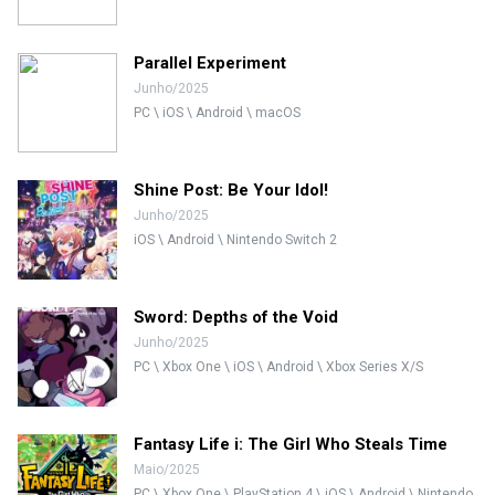
Parallel Experiment
Junho/2025
PC \ iOS \ Android \ macOS
Shine Post: Be Your Idol!
Junho/2025
iOS \ Android \ Nintendo Switch 2
Sword: Depths of the Void
Junho/2025
PC \ Xbox One \ iOS \ Android \ Xbox Series X/S
Fantasy Life i: The Girl Who Steals Time
Maio/2025
PC \ Xbox One \ PlayStation 4 \ iOS \ Android \ Nintendo