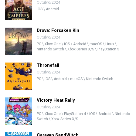
Outubro/2024
iOS \ Android
Drova: Forsaken Kin
Outubro/2024
PC \ Xbox One \ iOS \ Android \ macOS \ Linux \
Nintendo Switch \ Xbox Series X/S \ PlayStation 5
Thronefall
Outubro/2024
PC \ iOS \ Android \ macOS \ Nintendo Switch
Victory Heat Rally
Outubro/2024
PC \ Xbox One \ PlayStation 4 \ iOS \ Android \ Nintendo
Switch \ Xbox Series X/S
Caravan SandWitch