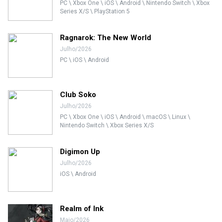
PC \ Xbox One \ iOS \ Android \ Nintendo Switch \ Xbox
Series X/S \ PlayStation 5
Ragnarok: The New World
Julho/2026
PC \ iOS \ Android
Club Soko
Julho/2026
PC \ Xbox One \ iOS \ Android \ macOS \ Linux \
Nintendo Switch \ Xbox Series X/S
Digimon Up
Julho/2026
iOS \ Android
Realm of Ink
Maio/2026