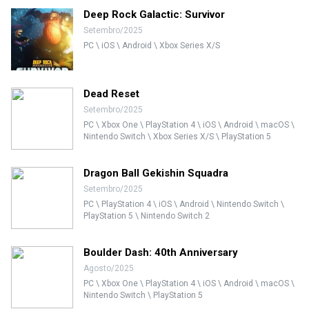
Deep Rock Galactic: Survivor
Setembro/2025
PC \ iOS \ Android \ Xbox Series X/S
Dead Reset
Setembro/2025
PC \ Xbox One \ PlayStation 4 \ iOS \ Android \ macOS \
Nintendo Switch \ Xbox Series X/S \ PlayStation 5
Dragon Ball Gekishin Squadra
Setembro/2025
PC \ PlayStation 4 \ iOS \ Android \ Nintendo Switch \
PlayStation 5 \ Nintendo Switch 2
Boulder Dash: 40th Anniversary
Agosto/2025
PC \ Xbox One \ PlayStation 4 \ iOS \ Android \ macOS \
Nintendo Switch \ PlayStation 5