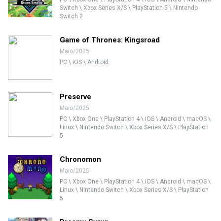
Switch \ Xbox Series X/S \ PlayStation 5 \ Nintendo
Switch 2
Game of Thrones: Kingsroad
Maio/2025
PC \ iOS \ Android
Preserve
Maio/2025
PC \ Xbox One \ PlayStation 4 \ iOS \ Android \ macOS \
Linux \ Nintendo Switch \ Xbox Series X/S \ PlayStation
5
Chronomon
Maio/2025
PC \ Xbox One \ PlayStation 4 \ iOS \ Android \ macOS \
Linux \ Nintendo Switch \ Xbox Series X/S \ PlayStation
5