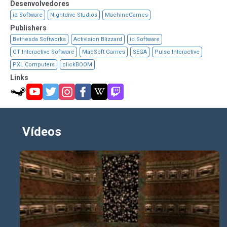
Desenvolvedores
id Software
Nightdive Studios
MachineGames
Publishers
Bethesda Softworks
Activision Blizzard
id Software
GT Interactive Software
MacSoft Games
SEGA
Pulse Interactive
PXL Computers
clickBOOM
Links
Vídeos