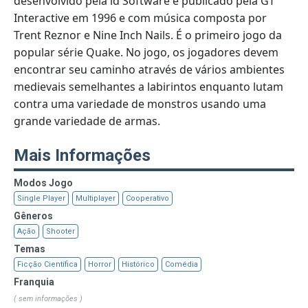
desenvolvido pela id Software e publicado pela GT
Interactive em 1996 e com música composta por
Trent Reznor e Nine Inch Nails. É o primeiro jogo da
popular série Quake. No jogo, os jogadores devem
encontrar seu caminho através de vários ambientes
medievais semelhantes a labirintos enquanto lutam
contra uma variedade de monstros usando uma
grande variedade de armas.
Mais Informações
Modos Jogo
Single Player
Multiplayer
Cooperativo
Gêneros
Ação
Shooter
Temas
Ficção Científica
Horror
Histórico
Comédia
Franquia
( sem informações )