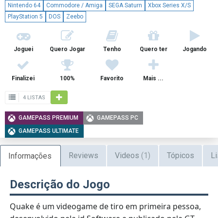
Nintendo 64
Commodore / Amiga
SEGA Saturn
Xbox Series X/S
PlayStation 5
DOS
Zeebo
Joguei
Quero Jogar
Tenho
Quero ter
Jogando
Finalizei
100%
Favorito
Mais ...
4 LISTAS
GAMEPASS PREMIUM
GAMEPASS PC
GAMEPASS ULTIMATE
Reviews
Videos
(1)
Tópicos
Li
Informações
Descrição do Jogo
Quake é um videogame de tiro em primeira pessoa,