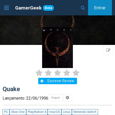
GamerGeek
Entrar
Beta
Escrever Review
Quake
Lançamento: 22/06/1996
Seguir
PC
Xbox One
PlayStation 4
macOS
Linux
Nintendo Switch