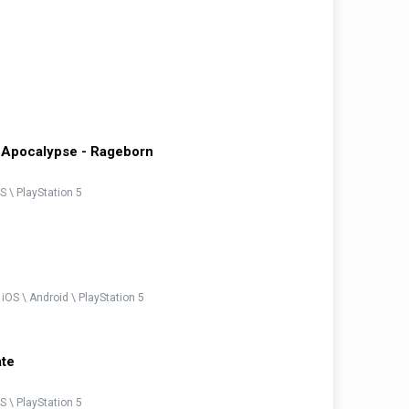
 Apocalypse - Rageborn
S \ PlayStation 5
 iOS \ Android \ PlayStation 5
ate
S \ PlayStation 5