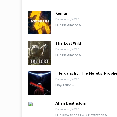
Kemuri
Dezembro/2027
PC \ PlayStation 5
The Lost Wild
Dezembro/2027
PC \ PlayStation 5
Intergalactic: The Heretic Prophe
Dezembro/2027
PlayStation 5
Alien Deathstorm
Dezembro/2027
PC \ Xbox Series X/S \ PlayStation 5