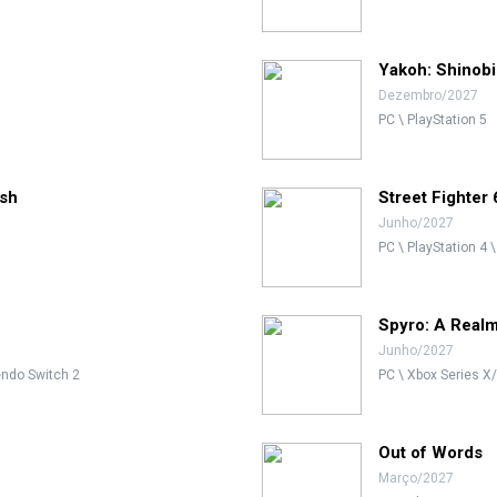
Yakoh: Shinob
Dezembro/2027
PC \ PlayStation 5
ish
Street Fighter 
Junho/2027
PC \ PlayStation 4 
Spyro: A Real
Junho/2027
tendo Switch 2
PC \ Xbox Series X/
Out of Words
Março/2027