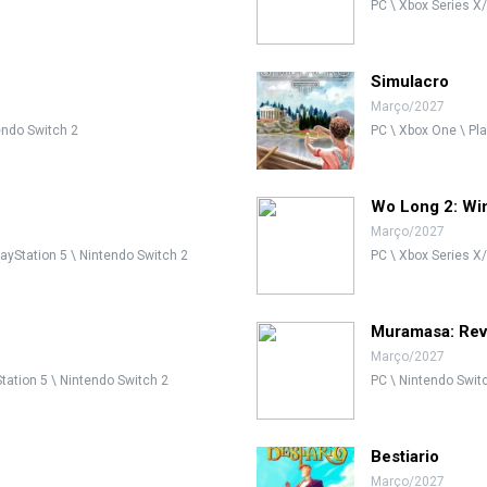
PC \ Xbox Series X/
Simulacro
Março/2027
tendo Switch 2
PC \ Xbox One \ Pla
Wo Long 2: Wi
Março/2027
layStation 5 \ Nintendo Switch 2
PC \ Xbox Series X/
Muramasa: Rev
Março/2027
Station 5 \ Nintendo Switch 2
PC \ Nintendo Switc
Bestiario
Março/2027