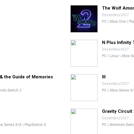
The Wolf Amon
Dezembro/2027
PC \ Xbox One \ Pla
N Plus Infinit
Dezembro/2027
PC \ Linux \ Xbox S
 & the Guide of Memories
Ill
Dezembro/2027
tendo Switch 2
PC \ Xbox Series X/
Gravity Circuit
Dezembro/2027
x Series X/S \ PlayStation 5
PC \ Nintendo Switc