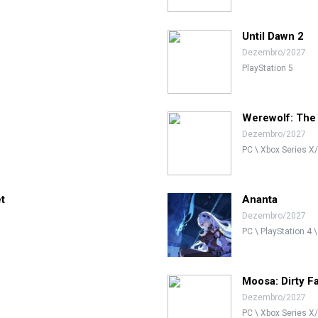
Until Dawn 2
Dezembro/2027
PlayStation 5
Werewolf: The
Dezembro/2027
PC \ Xbox Series X/
t
Ananta
Dezembro/2027
PC \ PlayStation 4 \
Moosa: Dirty F
Dezembro/2027
PC \ Xbox Series X/