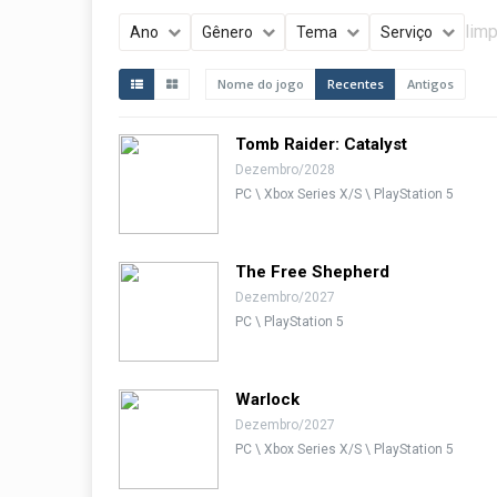
limp
Ano
Gênero
Tema
Serviço
Nome do jogo
Recentes
Antigos
Tomb Raider: Catalyst
Dezembro/2028
PC \ Xbox Series X/S \ PlayStation 5
The Free Shepherd
Dezembro/2027
PC \ PlayStation 5
Warlock
Dezembro/2027
PC \ Xbox Series X/S \ PlayStation 5