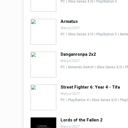
PC \ Xbox Series X/S \ PlayStation 5
Armatus
Março/2027
PC \ Xbox Series X/S \ PlayStation 5 \ Nin
Danganronpa 2x2
Março/2027
PC \ Nintendo Switch \ Xbox Series X/S \ P
Street Fighter 6: Year 4 - Tifa
Março/2027
PC \ PlayStation 4 \ Xbox Series X/S \ Play
Lords of the Fallen 2
Março/2027