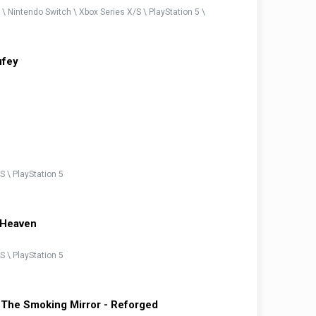
\ Nintendo Switch \ Xbox Series X/S \ PlayStation 5 \
ufey
S \ PlayStation 5
 Heaven
S \ PlayStation 5
 The Smoking Mirror - Reforged