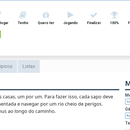
Jogar
Tenho
Quero ter
Jogando
Finalizei
100%
F
ópicos
Listas
M
Mo
s casas, um por um. Para fazer isso, cada sapo deve
Si
entada e navegar por um rio cheio de perigos.
Gê
nus ao longo do caminho.
A
T