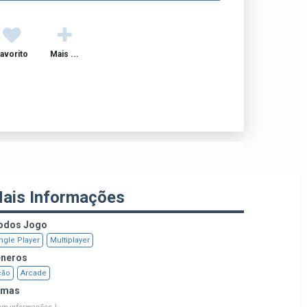
avorito
Mais ...
ais Informações
dos Jogo
ngle Player
Multiplayer
neros
ção
Arcade
emas