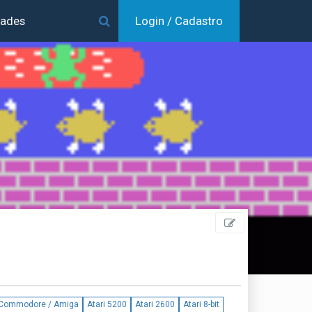
dades
Login / Cadastro
Commodore / Amiga
Atari 5200
Atari 2600
Atari 8-bit