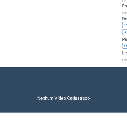
( s
Fr
( s
De
Ko
Gu
Pu
S
Li
( s
Nenhum Vídeo Cadastrado