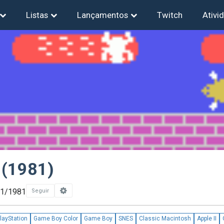
Listas
Lançamentos
Twitch
Ativi
 (1981)
01/1981
Seguir
layStation
Game Boy Color
Game Boy
SNES
Classic Macintosh
Apple II