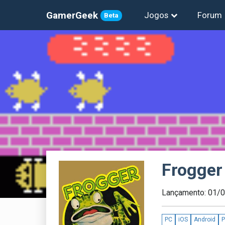
GamerGeek
Jogos
Forum
Beta
Frogger
Lançamento: 01/
PC
iOS
Android
P