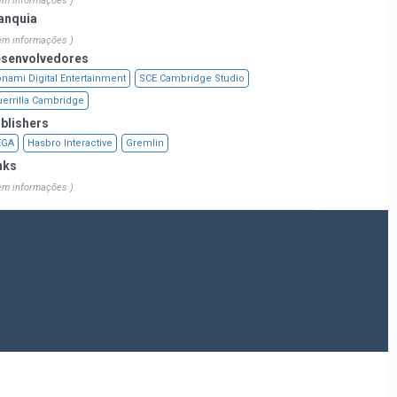
em informações )
anquia
em informações )
senvolvedores
nami Digital Entertainment
SCE Cambridge Studio
errilla Cambridge
blishers
EGA
Hasbro Interactive
Gremlin
nks
em informações )