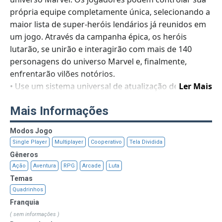
própria equipe completamente única, selecionando a
maior lista de super-heróis lendários já reunidos em
um jogo. Através da campanha épica, os heróis
lutarão, se unirão e interagirão com mais de 140
personagens do universo Marvel e, finalmente,
enfrentarão vilões notórios.
• Use um sistema universal de atualização de equipe
Ler Mais
para equilibrar os poderes de seus heróis ou
Mais Informações
personalize cada membro para maximizar sua
eficácia.
Modos Jogo
• Além de se envolver no enredo épico para um
Single Player
Multiplayer
Cooperativo
Tela Dividida
jogador, você pode convergir em batalha, online ou
Gêneros
offline, contra os supervilões mais malvados do
Ação
Aventura
RPG
Arcade
Luta
mundo. Alterne entre o modo cooperativo e
Temas
competitivo para fazer parceria ou desafiar até três
Quadrinhos
outros jogadores.
Franquia
( sem informações )