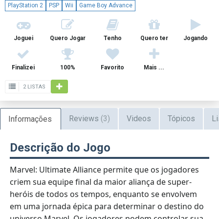
PlayStation 2
PSP
Wii
Game Boy Advance
Joguei
Quero Jogar
Tenho
Quero ter
Jogando
Finalizei
100%
Favorito
Mais ...
2 LISTAS
Reviews
(3)
Videos
Tópicos
Li
Informações
Descrição do Jogo
Marvel: Ultimate Alliance permite que os jogadores
criem sua equipe final da maior aliança de super-
heróis de todos os tempos, enquanto se envolvem
em uma jornada épica para determinar o destino do
universo Marvel. Os jogadores podem controlar sua