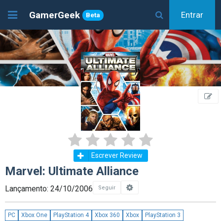
GamerGeek
Entrar
Beta
Escrever Review
Marvel: Ultimate Alliance
Lançamento: 24/10/2006
Seguir
PC
Xbox One
PlayStation 4
Xbox 360
Xbox
PlayStation 3