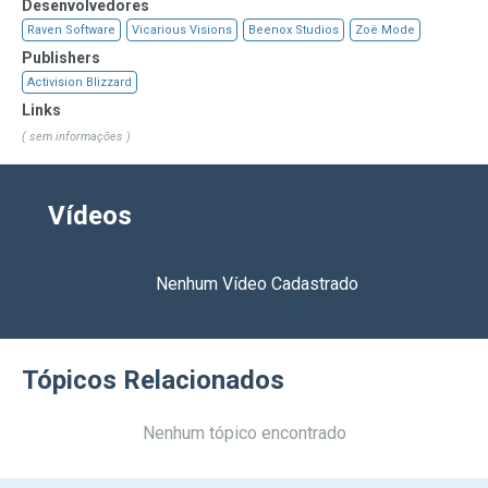
Desenvolvedores
Raven Software
Vicarious Visions
Beenox Studios
Zoë Mode
Publishers
Activision Blizzard
Links
( sem informações )
Vídeos
Nenhum Vídeo Cadastrado
Tópicos Relacionados
Nenhum tópico encontrado