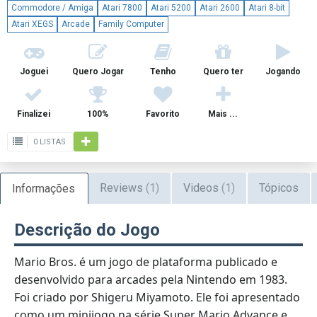
Commodore / Amiga
Atari 7800
Atari 5200
Atari 2600
Atari 8-bit
Atari XEGS
Arcade
Family Computer
Joguei
Quero Jogar
Tenho
Quero ter
Jogando
Finalizei
100%
Favorito
Mais ...
0 LISTAS
Reviews
(1)
Videos
(1)
Tópicos
Informações
Descrição do Jogo
Mario Bros. é um jogo de plataforma publicado e
desenvolvido para arcades pela Nintendo em 1983.
Foi criado por Shigeru Miyamoto. Ele foi apresentado
como um minijogo na série Super Mario Advance e