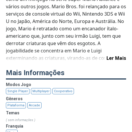
vários outros jogos. Mario Bros. foi relançado para os
serviços de console virtual do Wii, Nintendo 3DS e Wii
U no Japão, América do Norte, Europa e Austrália. No
jogo, Mario é retratado como um encanador ítalo-
americano que, junto com seu irmão Luigi, tem que
derrotar criaturas que vêm dos esgotos. A
jogabilidade se concentra em Mario e Luigi
exterminando as criaturas, virando-as de costas e
Ler Mais
chutando-as para longe. As versões originais de
Mais Informações
Mario Bros.—a versão arcade e o Family Computer
Modos Jogo
Single Player
Multiplayer
Cooperativo
Gêneros
Plataforma
Arcade
Temas
( sem informações )
Franquia