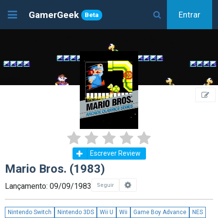
GamerGeek
Entrar
Beta
Escrever Review
Mario Bros. (1983)
Lançamento: 09/09/1983
Seguir
Nintendo Switch
Nintendo 3DS
Wii U
Wii
Game Boy Advance
NES