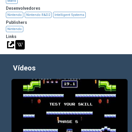
Mario
Desenvolvedores
Nintendo
Nintendo R&D2
Intelligent Systems
Publishers
Nintendo
Links
Vídeos