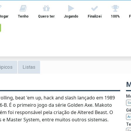
Jogar
Tenho
Quero ter
Jogando
Finalizei
100%
F
ópicos
Listas
M
Mo
lling, beat 'em up, hack and slash lançado em 1989
Si
-B. É o primeiro jogo da série Golden Axe. Makoto
Gê
bém foi responsável pela criação de Altered Beast. O
A
s e Master System, entre muitos outros sistemas.
T
Fa