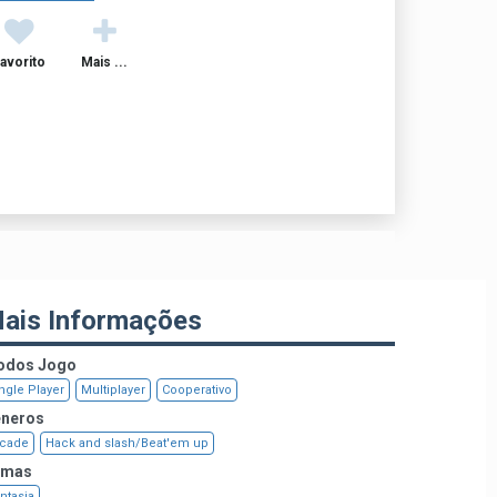
avorito
Mais ...
ais Informações
dos Jogo
ngle Player
Multiplayer
Cooperativo
neros
rcade
Hack and slash/Beat'em up
emas
ntasia