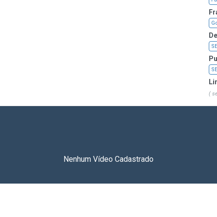
Fr
Go
De
S
Pu
S
Li
( s
Nenhum Vídeo Cadastrado