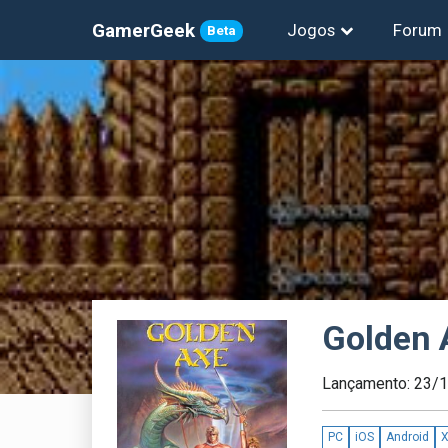
GamerGeek
Jogos
Forum
Beta
Golden 
Lançamento: 23/
PC
iOS
Android
X