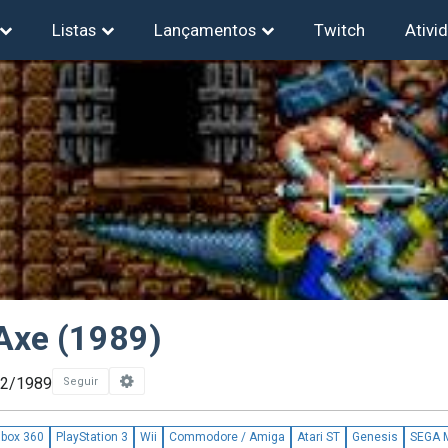
Listas
Lançamentos
Twitch
Ativi
Axe (1989)
12/1989
Seguir
box 360
PlayStation 3
Wii
Commodore / Amiga
Atari ST
Genesis
SEGA 