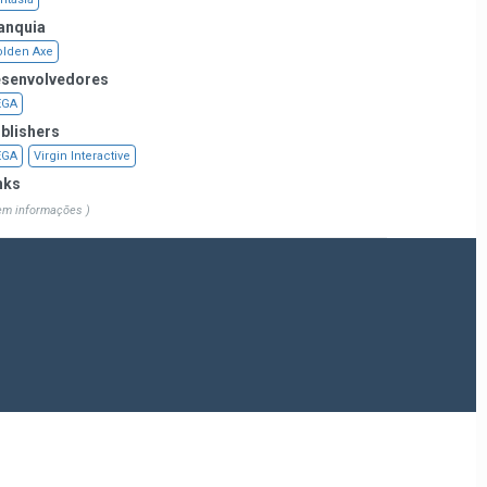
anquia
lden Axe
senvolvedores
EGA
blishers
EGA
Virgin Interactive
nks
em informações )