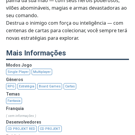
palma da sua mão — com seus heróis poderosos,
vilões abomináveis, magias e armas devastadoras ao
seu comando.
Destrua o inimigo com força ou inteligência — com
centenas de cartas para colecionar, você sempre terá
novas estratégias para explorar.
Mais Informações
Modos Jogo
Single Player
Multiplayer
Gêneros
RPG
Estratégia
Board Games
Cartas
Temas
Fantasia
Franquia
( sem informações )
Desenvolvedores
CD PROJEKT RED
CD PROJEKT