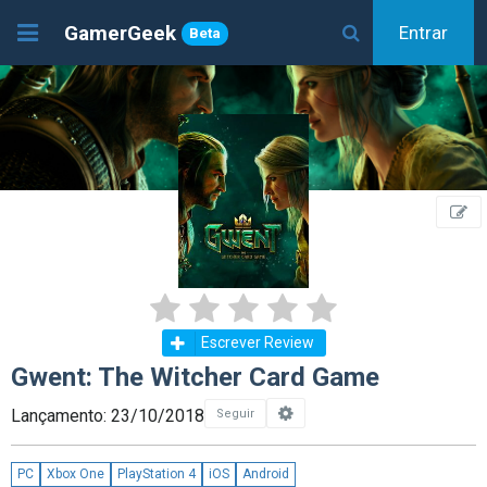
GamerGeek
Entrar
Beta
Escrever Review
Gwent: The Witcher Card Game
Lançamento: 23/10/2018
Seguir
PC
Xbox One
PlayStation 4
iOS
Android