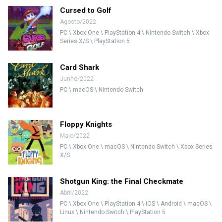
Cursed to Golf
Agosto/2022
PC \ Xbox One \ PlayStation 4 \ Nintendo Switch \ Xbox
Series X/S \ PlayStation 5
Card Shark
Junho/2022
PC \ macOS \ Nintendo Switch
Floppy Knights
Maio/2022
PC \ Xbox One \ macOS \ Nintendo Switch \ Xbox Series
X/S
Shotgun King: the Final Checkmate
Abril/2022
PC \ Xbox One \ PlayStation 4 \ iOS \ Android \ macOS \
Linux \ Nintendo Switch \ PlayStation 5