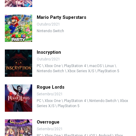
Mario Party Superstars
Outubro/2021
Nintendo Switch
Inscryption
Outubro/2021
PC \ Xbox One \ PlayStation 4 \ macOS \ Linux \
Nintendo Switch \ Xbox Series X/S \ PlayStation 5
Rogue Lords
Setembro/2021
PC \ Xbox One \ PlayStation 4 \ Nintendo Switch \ Xbox
Series X/S \ PlayStation 5
Overrogue
Setembro/2021
PC \ Xbox One \ PlayStation 4 \ iOS \ Android \ Xbox