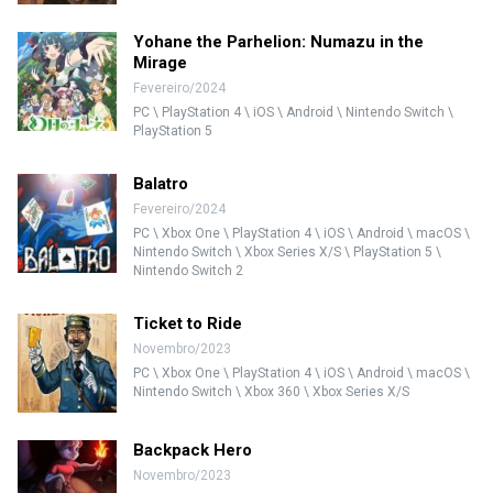
Yohane the Parhelion: Numazu in the
Mirage
Fevereiro/2024
PC \ PlayStation 4 \ iOS \ Android \ Nintendo Switch \
PlayStation 5
Balatro
Fevereiro/2024
PC \ Xbox One \ PlayStation 4 \ iOS \ Android \ macOS \
Nintendo Switch \ Xbox Series X/S \ PlayStation 5 \
Nintendo Switch 2
Ticket to Ride
Novembro/2023
PC \ Xbox One \ PlayStation 4 \ iOS \ Android \ macOS \
Nintendo Switch \ Xbox 360 \ Xbox Series X/S
Backpack Hero
Novembro/2023