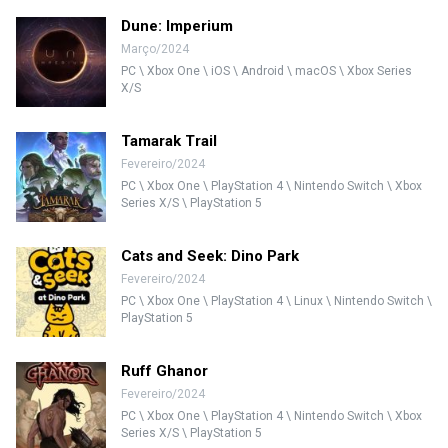
Dune: Imperium
Março/2024
PC \ Xbox One \ iOS \ Android \ macOS \ Xbox Series
X/S
Tamarak Trail
Fevereiro/2024
PC \ Xbox One \ PlayStation 4 \ Nintendo Switch \ Xbox
Series X/S \ PlayStation 5
Cats and Seek: Dino Park
Fevereiro/2024
PC \ Xbox One \ PlayStation 4 \ Linux \ Nintendo Switch \
PlayStation 5
Ruff Ghanor
Fevereiro/2024
PC \ Xbox One \ PlayStation 4 \ Nintendo Switch \ Xbox
Series X/S \ PlayStation 5