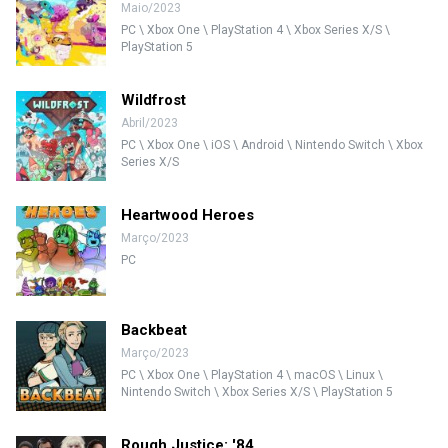
Maio/2023
PC \ Xbox One \ PlayStation 4 \ Xbox Series X/S \
PlayStation 5
Wildfrost
Abril/2023
PC \ Xbox One \ iOS \ Android \ Nintendo Switch \ Xbox
Series X/S
Heartwood Heroes
Março/2023
PC
Backbeat
Março/2023
PC \ Xbox One \ PlayStation 4 \ macOS \ Linux \
Nintendo Switch \ Xbox Series X/S \ PlayStation 5
Rough Justice: '84