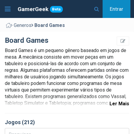
GamerGeek
Entrar
Beta
Generos
Board Games
Board Games
Board Games é um pequeno gênero baseado em jogos de
mesa. A mecânica consiste em mover peças em um
tabuleiro e posicioná-las de acordo com um conjunto de
regras. Algumas plataformas oferecem partidas online com
milhares de usuários jogando simultaneamente. Os jogos
de tabuleiro podem funcionar como programas de mesa
virtuais que permitem experimentar vários tipos de
tabuleiro. Existem programas generalizados como Vassal,
Tabletop Simulator e Tabletopia; programas como Roll20 e
Ler Mais
Fantasy Grounds são mais especializados para RPGs.
Jogos (212)