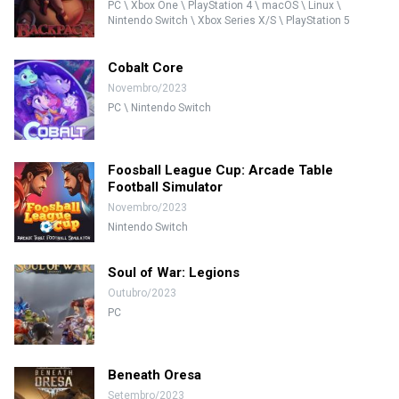
PC \ Xbox One \ PlayStation 4 \ macOS \ Linux \
Nintendo Switch \ Xbox Series X/S \ PlayStation 5
Cobalt Core
Novembro/2023
PC \ Nintendo Switch
Foosball League Cup: Arcade Table
Football Simulator
Novembro/2023
Nintendo Switch
Soul of War: Legions
Outubro/2023
PC
Beneath Oresa
Setembro/2023