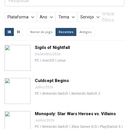
limpar
Plataforma
Ano
Tema
Serviço
filtros
Nome do jogo
Recentes
Antigos
Sigils of Nightfall
Dezembro/2026
PC \ macOS \ Linux
Culdcept Begins
Julho/2026
PC \ Nintendo Switch \ Nintendo Switch 2
Monopoly: Star Wars Heroes vs. Villains
Junho/2026
PC \ Nintendo Switch \ Xbox Series X/S \ PlayStation 5 \