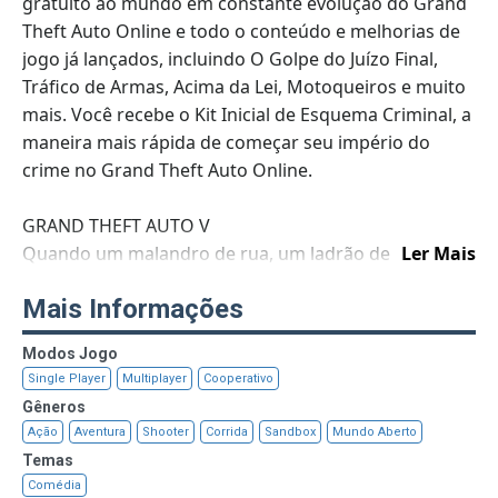
gratuito ao mundo em constante evolução do Grand
Theft Auto Online e todo o conteúdo e melhorias de
jogo já lançados, incluindo O Golpe do Juízo Final,
Tráfico de Armas, Acima da Lei, Motoqueiros e muito
mais. Você recebe o Kit Inicial de Esquema Criminal, a
maneira mais rápida de começar seu império do
crime no Grand Theft Auto Online.
GRAND THEFT AUTO V
Quando um malandro de rua, um ladrão de bancos
Ler Mais
aposentado e um psicopata aterrorizante se veem
Mais Informações
encrencados, eles precisam realizar uma série de
golpes ousados para sobreviver em uma cidade onde
Modos Jogo
não podem confiar em ninguém, nem mesmo um no
Single Player
Multiplayer
Cooperativo
outro.
Gêneros
Ação
Aventura
Shooter
Corrida
Sandbox
Mundo Aberto
GRAND THEFT AUTO ONLINE
Temas
Descubra um mundo de escolhas e maneiras de
Comédia