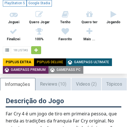
PlayStation 5
Google Stadia
Joguei
Quero Jogar
Tenho
Quero ter
Jogando
Finalizei
100%
Favorito
Mais ...
18 LISTAS
PSPLUS EXTRA
PSPLUS DELUXE
GAMEPASS ULTIMATE
GAMEPASS PREMIUM
GAMEPASS PC
Reviews
(10)
Videos
(2)
Tópicos
Informações
Descrição do Jogo
Far Cry 4 é um jogo de tiro em primeira pessoa, que
herda as tradições da franquia Far Cry original. No