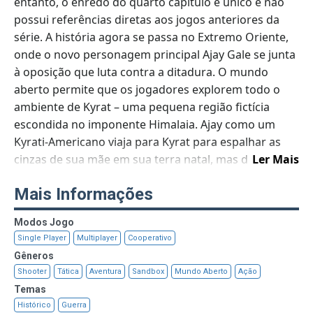
entanto, o enredo do quarto capítulo é único e não
possui referências diretas aos jogos anteriores da
série. A história agora se passa no Extremo Oriente,
onde o novo personagem principal Ajay Gale se junta
à oposição que luta contra a ditadura. O mundo
aberto permite que os jogadores explorem todo o
ambiente de Kyrat – uma pequena região fictícia
escondida no imponente Himalaia. Ajay como um
Kyrati-Americano viaja para Kyrat para espalhar as
cinzas de sua mãe em sua terra natal, mas de repente
Ler Mais
as coisas dão errado, e ele se encontra no meio da
Mais Informações
guerra civil entre o poderoso ditador Pagan Min e
rebeldes do Golden Caminho fundado por seu pai. À
Modos Jogo
medida que a história avança, os jogadores obtêm
Single Player
Multiplayer
Cooperativo
novas armas e equipamentos ou personalizam os
Gêneros
que possuem. Desde o início, o mapa inteiro não está
Shooter
Tática
Aventura
Sandbox
Mundo Aberto
Ação
disponível, então para progredir e completar a
Temas
história os jogadores precisam abrir todas as áreas
Histórico
Guerra