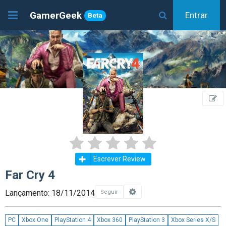
GamerGeek
Entrar
Beta
Escrever Review
Far Cry 4
Lançamento: 18/11/2014
Seguir
PC
Xbox One
PlayStation 4
Xbox 360
PlayStation 3
Xbox Series X/S