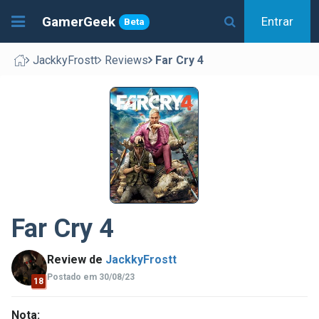
GamerGeek
Entrar
Beta
JackkyFrostt
Reviews
Far Cry 4
Far Cry 4
Review de
JackkyFrostt
Postado em 30/08/23
18
Nota: