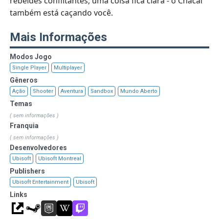
rebeldes conflitantes, uma coisa fica clara - o Chacal
também está caçando você.
Mais Informações
Modos Jogo
Single Player
Multiplayer
Gêneros
Ação
Shooter
Aventura
Sandbox
Mundo Aberto
Temas
( sem informações )
Franquia
( sem informações )
Desenvolvedores
Ubisoft
Ubisoft Montreal
Publishers
Ubisoft Entertainment
Ubisoft
Links