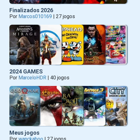
Finalizados 2026
Por
Marcos010169
| 27 jogos
2024 GAMES
Por
MarceloHDR
| 40 jogos
Meus jogos
Por
wanckaboo
| 27 jogos