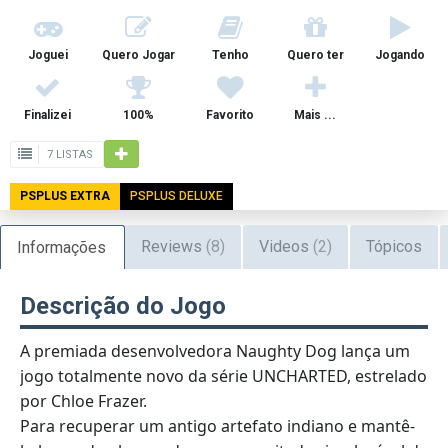
Joguei
Quero Jogar
Tenho
Quero ter
Jogando
Finalizei
100%
Favorito
Mais ...
7 LISTAS
PSPLUS EXTRA
PSPLUS DELUXE
Reviews
(8)
Videos
(2)
Tópicos
Informações
Descrição do Jogo
A premiada desenvolvedora Naughty Dog lança um
jogo totalmente novo da série UNCHARTED, estrelado
por Chloe Frazer.
Para recuperar um antigo artefato indiano e mantê-