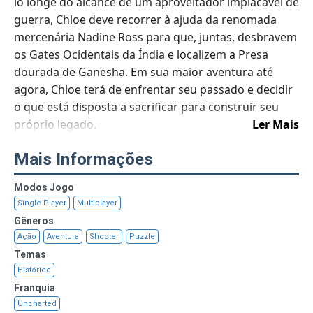
lo longe do alcance de um aproveitador implacável de
guerra, Chloe deve recorrer à ajuda da renomada
mercenária Nadine Ross para que, juntas, desbravem
os Gates Ocidentais da Índia e localizem a Presa
dourada de Ganesha. Em sua maior aventura até
agora, Chloe terá de enfrentar seu passado e decidir
o que está disposta a sacrificar para construir seu
próprio legado.
Ler Mais
Mais Informações
Modos Jogo
Single Player
Multiplayer
Gêneros
Ação
Aventura
Shooter
Puzzle
Temas
Histórico
Franquia
Uncharted