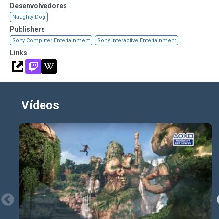
Desenvolvedores
Naughty Dog
Publishers
Sony Computer Entertainment
Sony Interactive Entertainment
Links
Vídeos