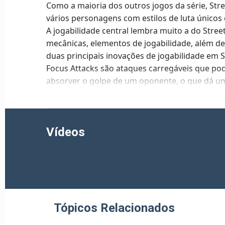
Como a maioria dos outros jogos da série, Stree
vários personagens com estilos de luta únicos 
A jogabilidade central lembra muito a do Street
mecânicas, elementos de jogabilidade, além d
duas principais inovações de jogabilidade em 
Focus Attacks são ataques carregáveis ​​que
absorver o golpe de um oponente, o que dá u
jogabilidade menos baseada em combos e mais
do oponente.
O medidor Super Combo retorna para jogos ant
Vídeos
mais poderosas dos ataques especiais do per
O novo sistema Ultra Combo preenche um med
seu personagem e permite que você libere uma
Tópicos Relacionados