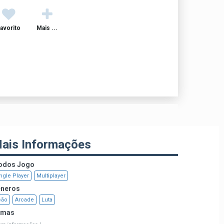
avorito
Mais ...
ais Informações
dos Jogo
ngle Player
Multiplayer
neros
ção
Arcade
Luta
emas