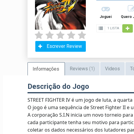
Joguei
Quero 
1 LISTA
Escrever Review
Reviews
(1)
Videos
T
Informações
Descrição do Jogo
STREET FIGHTER IV é um jogo de luta, a quarta 
O jogo é uma sequência de Street Fighter II e u
A corporação S.I.N inicia um novo torneio pa
cada participante tenha seu motivo para partici
coletar os dados necessários dos lutadores pa