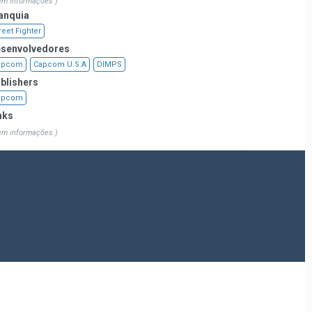
em informações )
anquia
reet Fighter
senvolvedores
apcom
Capcom U.S.A
DIMPS
blishers
apcom
nks
em informações )