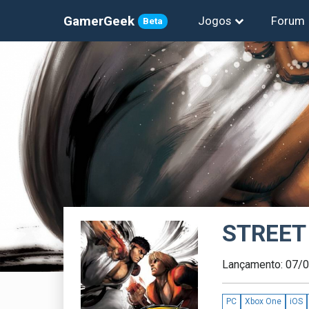
GamerGeek
Jogos
Forum
Beta
STREET 
Lançamento: 07/
PC
Xbox One
iOS