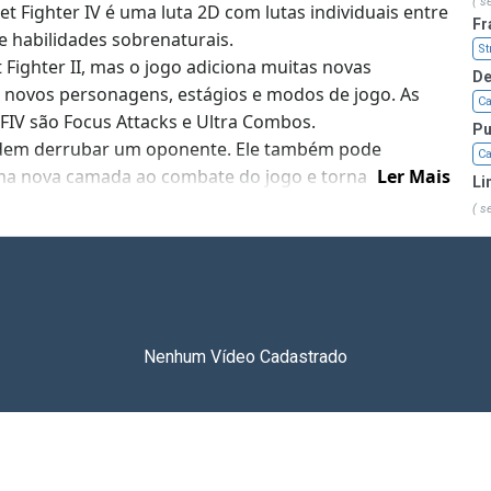
( s
t Fighter IV é uma luta 2D com lutas individuais entre
Fr
e habilidades sobrenaturais.
St
 Fighter II, mas o jogo adiciona muitas novas
De
e novos personagens, estágios e modos de jogo. As
C
SFIV são Focus Attacks e Ultra Combos.
Pu
 podem derrubar um oponente. Ele também pode
C
ma nova camada ao combate do jogo e torna a
Ler Mais
Li
 focada na leitura dos movimentos e reações rápidas
( s
eriores e permite que o jogador execute versões
sonagem.
idor especial Ultra Combo com cada golpe dado em
 série de ataques poderosos contra o inimigo.
Nenhum Vídeo Cadastrado