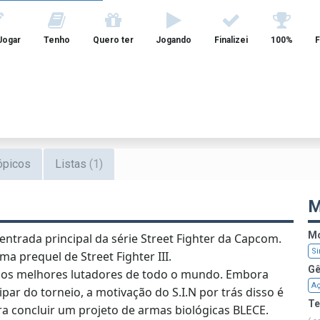
Jogar
Tenho
Quero ter
Jogando
Finalizei
100%
F
ópicos
Listas
(1)
M
Mo
entrada principal da série Street Fighter da Capcom.
Si
ma prequel de Street Fighter III.
Gê
ra os melhores lutadores de todo o mundo. Embora
A
par do torneio, a motivação do S.I.N por trás disso é
T
ra concluir um projeto de armas biológicas BLECE.