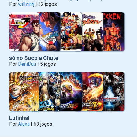
Por
willzinrj
| 32 jogos
só no Soco e Chute
Por
DeniDuu
| 5 jogos
Lutinha!
Por
Aluxa
| 63 jogos