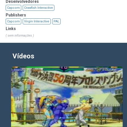
Desenvolvedores
Capcom
Crawfish Interactive
Publishers
Capcom
Virgin Interactive
PAL
Links
( sem informações )
Vídeos