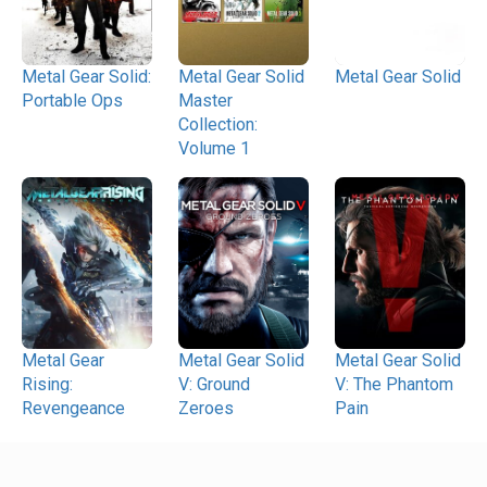
Metal Gear Solid:
Metal Gear Solid
Metal Gear Solid
Portable Ops
Master
Collection:
Volume 1
Metal Gear
Metal Gear Solid
Metal Gear Solid
Rising:
V: Ground
V: The Phantom
Revengeance
Zeroes
Pain