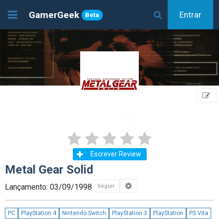
GamerGeek
Entrar
Beta
Escrever Review
Metal Gear Solid
Lançamento: 03/09/1998
Seguir
PC
PlayStation 4
Nintendo Switch
PlayStation 3
PlayStation
PS Vita