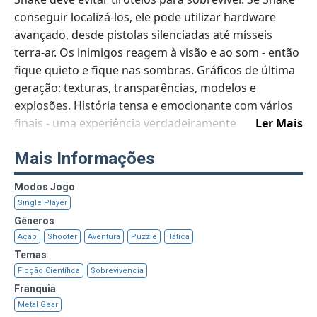
conseguir localizá-los, ele pode utilizar hardware
avançado, desde pistolas silenciadas até mísseis
terra-ar. Os inimigos reagem à visão e ao som - então
fique quieto e fique nas sombras. Gráficos de última
geração: texturas, transparências, modelos e
explosões. História tensa e emocionante com vários
finais - uma experiência verdadeiramente
Ler Mais
cinematográfica.
Mais Informações
Modos Jogo
Single Player
Gêneros
Ação
Shooter
Aventura
Puzzle
Tática
Temas
Ficção Científica
Sobrevivencia
Franquia
Metal Gear