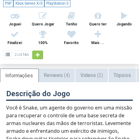
PSP
Xbox Series X/S
PlayStation 5
Joguei
Quero Jogar
Tenho
Quero ter
Jogando
Finalizei
100%
Favorito
Mais ...
2 LISTAS
Reviews
(4)
Videos
(2)
Tópicos
Informações
Descrição do Jogo
Você é Snake, um agente do governo em uma missão
para recuperar o controle de uma base secreta de
armas nucleares das mãos de terroristas. Levemente
armado e enfrentando um exército de inimigos,
Snake deve evitar tiroteios para sobreviver. Se Snake