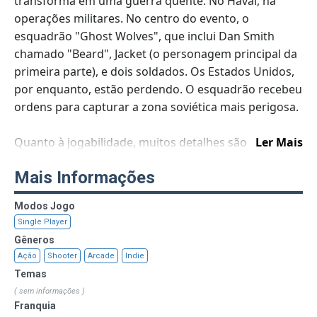
transforma em uma guerra quente. No Havaí, há
operações militares. No centro do evento, o
esquadrão "Ghost Wolves", que inclui Dan Smith
chamado "Beard", Jacket (o personagem principal da
primeira parte), e dois soldados. Os Estados Unidos,
por enquanto, estão perdendo. O esquadrão recebeu
ordens para capturar a zona soviética mais perigosa.
Quanto à jogabilidade, muitos detalhes são
Ler Mais
emprestados da primeira parte, mas diferentemente
Mais Informações
dela, em Wrong Number, havia níveis de dificuldade
(clássico e difícil). O nível de dificuldade é
Modos Jogo
desbloqueado após vencer o jogo na dificuldade
Single Player
clássica. A diferença é que todos os níveis são
Gêneros
invertidos e contêm oponentes mais perigosos. O
Ação
Shooter
Arcade
Indie
jogo tem 13 personagens jogáveis. Cada um deles
Temas
tem sua visão da história, como Jacket e Biker no jogo
( sem informações )
original. Máscaras da primeira parte apareceram
Franquia