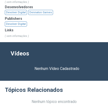
novamente no jogo, e novas máscaras que estão
( sem informações )
dando novas habilidades também foram adicionadas.
Desenvolvedores
Devolver Digital
Dennaton Games
Publishers
Devolver Digital
Links
( sem informações )
Vídeos
Nenhum Vídeo Cadastrado
Tópicos Relacionados
Nenhum tópico encontrado