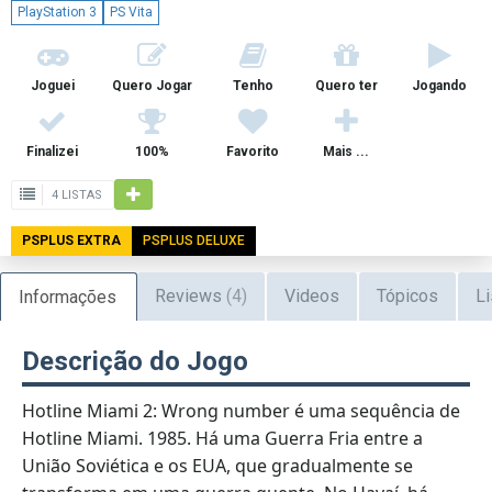
PlayStation 3
PS Vita
Joguei
Quero Jogar
Tenho
Quero ter
Jogando
Finalizei
100%
Favorito
Mais ...
4 LISTAS
PSPLUS EXTRA
PSPLUS DELUXE
Reviews
(4)
Videos
Tópicos
Li
Informações
Descrição do Jogo
Hotline Miami 2: Wrong number é uma sequência de
Hotline Miami. 1985. Há uma Guerra Fria entre a
União Soviética e os EUA, que gradualmente se