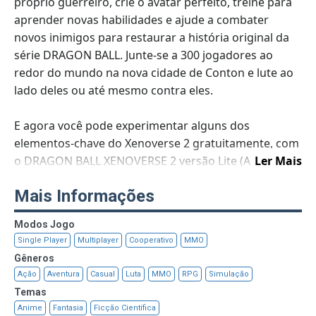
próprio guerreiro, crie o avatar perfeito, treine para
aprender novas habilidades e ajude a combater
novos inimigos para restaurar a história original da
série DRAGON BALL. Junte-se a 300 jogadores ao
redor do mundo na nova cidade de Conton e lute ao
lado deles ou até mesmo contra eles.
E agora você pode experimentar alguns dos
elementos-chave do Xenoverse 2 gratuitamente, com
o DRAGON BALL XENOVERSE 2 versão Lite (Avaliação
Ler Mais
Gratuita)!
Mais Informações
Modos Jogo
Single Player
Multiplayer
Cooperativo
MMO
Gêneros
Ação
Aventura
Casual
Luta
MMO
RPG
Simulação
Temas
Anime
Fantasia
Ficção Científica