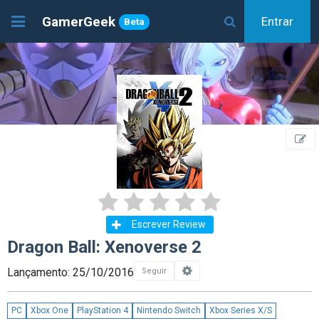
GamerGeek
Entrar
Beta
Escrever Review
Dragon Ball: Xenoverse 2
Lançamento: 25/10/2016
Seguir
PC
Xbox One
PlayStation 4
Nintendo Switch
Xbox Series X/S