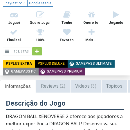
PlayStation 5
Google Stadia
Joguei
Quero Jogar
Tenho
Quero ter
Jogando
Finalizei
100%
Favorito
Mais ...
10 LISTAS
PSPLUS EXTRA
PSPLUS DELUXE
GAMEPASS ULTIMATE
GAMEPASS PC
GAMEPASS PREMIUM
Reviews
(2)
Videos
(3)
Tópicos
Informações
Descrição do Jogo
DRAGON BALL XENOVERSE 2 oferece aos jogadores a
melhor experiência DRAGON BALL! Desenvolva seu