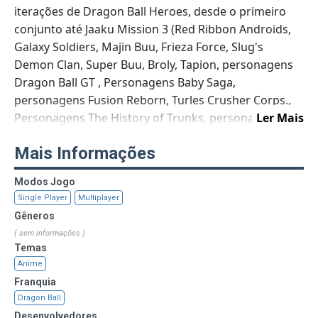
iterações de Dragon Ball Heroes, desde o primeiro
conjunto até Jaaku Mission 3 (Red Ribbon Androids,
Galaxy Soldiers, Majin Buu, Frieza Force, Slug's
Demon Clan, Super Buu, Broly, Tapion, personagens
Dragon Ball GT , Personagens Baby Saga,
personagens Fusion Reborn, Turles Crusher Corps.,
Personagens The History of Trunks, personagens
Ler Mais
Bardock - The Father of Goku, personagens Battle of
Mais Informações
Gods, Garlic Jr. e seus homens, Super 17, Hatchiyack,
personagens Dragon Ball e Oceanus Personagens
Modos Jogo
Shenron, Haze Shenron e The Return of Cooler, e o
Single Player
Multiplayer
Supreme Kais), e os jogadores são capazes de reter
Gêneros
todas as cartas que obtiveram no primeiro jogo. Após
( sem informações )
a ressurreição ‘F’, uma atualização foi anunciada no
Temas
site oficial, as pessoas que atualizaram poderiam
Anime
obter o cartão Super Saiyan Blue Goku, Vegeta e
Franquia
Golden Frieza. Alguns estágios especiais também
Dragon Ball
estão disponíveis. No final de novembro de 2015,
Desenvolvedores