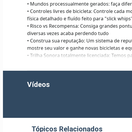
• Mundos processualmente gerados: faça difere
• Controles livres de bicicleta: Controle cada 
física detalhado e fluído feito para "slick whips
• Risco vs Recompensa: Consiga grandes pontua
diversas vezes acaba perdendo tudo
• Construa sua reputação: Um sistema de reput
mostre seu valor e ganhe novas bicicletas e e
• Trilha Sonora totalmente licenciada: Temos pa
melhores músicas em drum & bass, perfeitas 
• Torne-se o próximo Descender: Consegue sob
Rank dos Descenders lendários?
Vídeos
Escolha uma equipe, torne-se uma lenda
Em Descenders, sua equipe é sua vida. Quando 
você estará vinculado a outros jogadores que
Tópicos Relacionados
Pegue sua bicicleta, escolha seu time e tente 