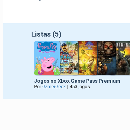
juntar ao duro e frenética equipe 'Enemy', o est
ou o Time 'Kinetic' de alta velocidade?
Listas (5)
Jogos no Xbox Game Pass Premium
Por
GamerGeek
| 453 jogos