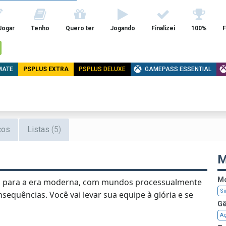
Jogar
Tenho
Quero ter
Jogando
Finalizei
100%
F
MATE
PSPLUS EXTRA
PSPLUS DELUXE
GAMEPASS ESSENTIAL
cos
Listas
(5)
M
Mo
mo para a era moderna, com mundos processualmente
Si
sequências. Você vai levar sua equipe à glória e se
Gê
A