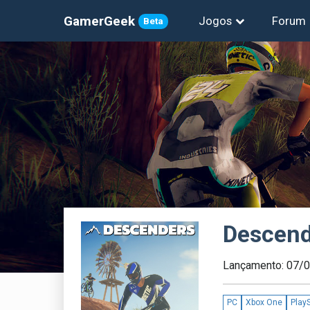
GamerGeek
Jogos
Forum
Beta
Descend
Lançamento: 07/
PC
Xbox One
PlayS