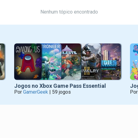
ilo proficiente e fora de estrada da equipe 'Arboreal',
Nenhum tópico encontrado
Jogos no Xbox Game Pass Essential
Jo
Por
GamerGeek
| 59 jogos
Po