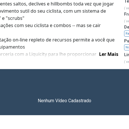
T
ntes saltos, declives e hillbombs toda vez que jogar
( s
movimento sutil do seu ciclista, com um sistema de
Fr
" e "scrubs"
( s
ções com seu ciclista e combos -- mas se cair
De
R
ação on-line repleto de recursos permite a você que
Pu
quipamentos
No
rceria com a Liquicity para lhe proporcionar as
Ler Mais
Li
para encarar as montanhas
( s
reviver ao jogo em uma única corrida e alcançar o
Nenhum Vídeo Cadastrado
você escolhe um time - Enemy, Arboreal ou Kinetic -
 escolheram o mesmo time que você.
viver de acordo com a lenda do seu Descender. Vai se