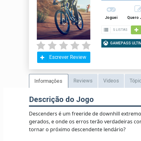
Joguei
Quero 
5 LISTAS
GAMEPASS ULTI
Escrever Review
Reviews
Videos
Tópi
Informações
Descrição do Jogo
Descenders é um freeride de downhill extre
gerados, e onde os erros terão verdadeiras con
tornar o próximo descendente lendário?