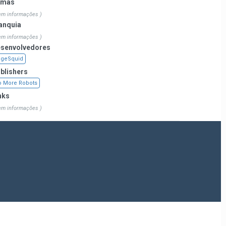
emas
em informações )
anquia
em informações )
senvolvedores
ageSquid
blishers
 More Robots
nks
em informações )