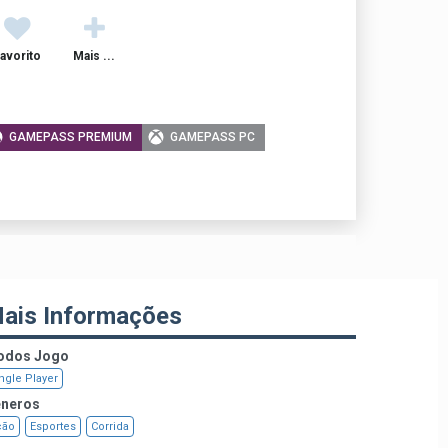
avorito
Mais ...
GAMEPASS PREMIUM
GAMEPASS PC
ais Informações
dos Jogo
ngle Player
neros
ção
Esportes
Corrida