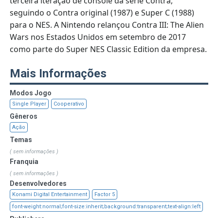
terceira iteração de console da série Contra,
seguindo o Contra original (1987) e Super C (1988)
para o NES. A Nintendo relançou Contra III: The Alien
Wars nos Estados Unidos em setembro de 2017
como parte do Super NES Classic Edition da empresa.
Mais Informações
Modos Jogo
Single Player
Cooperativo
Gêneros
Ação
Temas
( sem informações )
Franquia
( sem informações )
Desenvolvedores
Konami Digital Entertainment
Factor 5
font-weight:normal;font-size:inherit;background:transparent;text-align:left