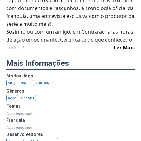
capacidade de reação. Inclui também um livro digital
com documentos e rascunhos, a cronologia oficial da
franquia, uma entrevista exclusiva com o produtor da
série e muito mais!
Sozinho ou com um amigo, em Contra acharás horas
de ação emocionante. Certifica-te de que conheces o
código!
Ler Mais
Contra (Arcade)
Mais Informações
Super Contra
Contra (NA)
Modos Jogo
Contra (JP)
Single Player
Multiplayer
Super C
Gêneros
Contra III: The Alien Wars
Ação
Shooter
Operation C
Temas
Contra Hard Corps
( sem informações )
Super Probotector Alien Rebels
Franquia
Probotector
( sem informações )
Desenvolvedores