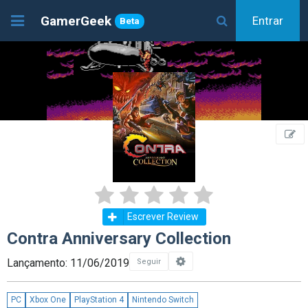
GamerGeek
Entrar
Beta
Escrever Review
Contra Anniversary Collection
Lançamento: 11/06/2019
Seguir
PC
Xbox One
PlayStation 4
Nintendo Switch