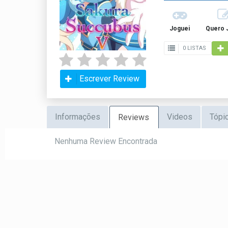
Joguei
Quero 
0 LISTAS
Escrever Review
Informações
Videos
Tópi
Reviews
Nenhuma Review Encontrada