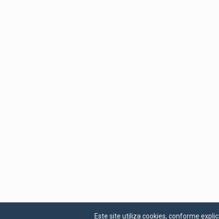
Este site utiliza cookies, conforme exp