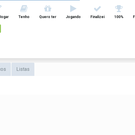
Jogar
Tenho
Quero ter
Jogando
Finalizei
100%
F
cos
Listas