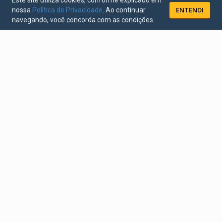
Este site utiliza cookies, conforme explicado em
ENTENDI
nossa
Política de Privacidade
. Ao continuar
navegando, você concorda com as condições.