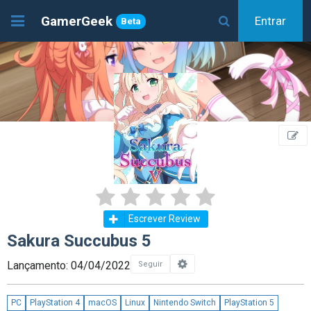
GamerGeek
Entrar
Beta
Escrever Review
Sakura Succubus 5
Lançamento: 04/04/2022
Seguir
PC
PlayStation 4
macOS
Linux
Nintendo Switch
PlayStation 5