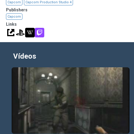
Capcom
Capcom Production Studio 4
Publishers
Capcom
Links
Vídeos