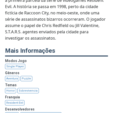
a primeira parcela da série de videogames Resident
Evil. A história se passa em 1998, perto da cidade
fictícia de Raccoon City, no meio-oeste, onde uma
série de assassinatos bizarros ocorreram. O jogador
assume o papel de Chris Redfield ou Jill Valentine,
S.T.A.R.S. agentes enviados pela cidade para
investigar os assassinatos.
Mais Informações
Modos Jogo
Single Player
Gêneros
Aventura
Puzzle
Temas
Horror
Sobrevivencia
Franquia
Resident Evil
Desenvolvedores