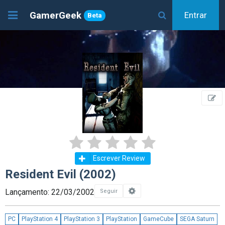
GamerGeek
Entrar
Beta
Escrever Review
Resident Evil (2002)
Lançamento: 22/03/2002
Seguir
PC
PlayStation 4
PlayStation 3
PlayStation
GameCube
SEGA Saturn