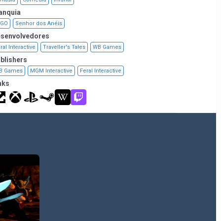
anquia
EGO
Senhor dos Anéis
senvolvedores
ral Interactive
Traveller's Tales
WB Games
blishers
B Games
MGM Interactive
Feral Interactive
nks