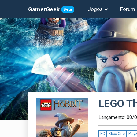
GamerGeek
Jogos
Forum
Beta
LEGO Th
Lançamento: 08/
PC
Xbox One
PlayS