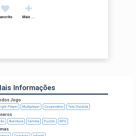
avorito
Mais ...
ais Informações
dos Jogo
ngle Player
Multiplayer
Cooperativo
Tela Dividida
neros
ção
Aventura
Familia
Puzzle
RPG
emas
ntasia
Comédia
Infantil