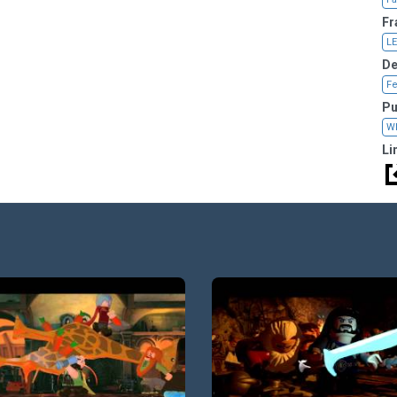
Fr
L
De
Fe
Pu
W
Li