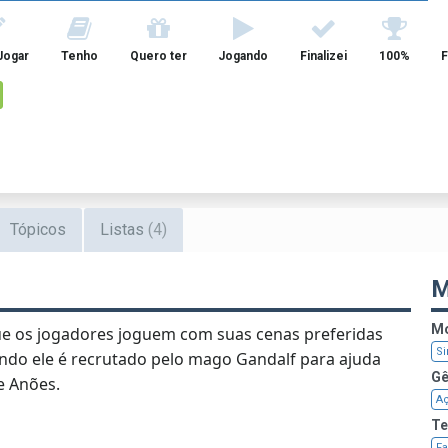
Jogar
Tenho
Quero ter
Jogando
Finalizei
100%
F
Tópicos
Listas
(4)
M
Mo
ue os jogadores joguem com suas cenas preferidas
Si
uando ele é recrutado pelo mago Gandalf para ajuda
Gê
e Anões.
A
T
Fa