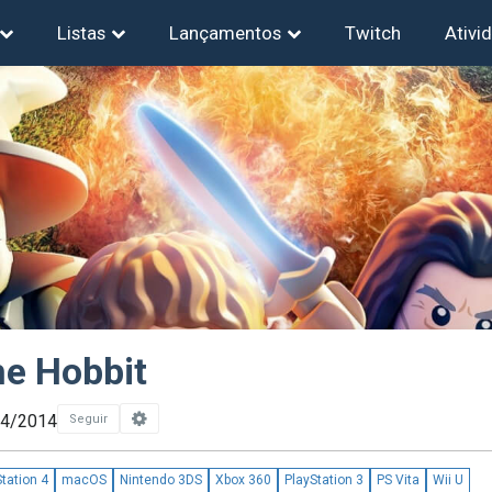
Listas
Lançamentos
Twitch
Ativi
e Hobbit
04/2014
Seguir
tation 4
macOS
Nintendo 3DS
Xbox 360
PlayStation 3
PS Vita
Wii U