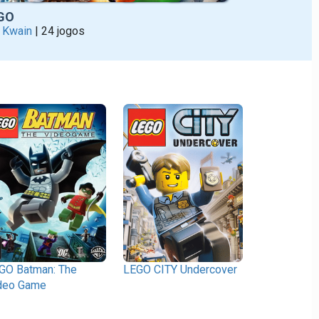
GO
r
Kwain
| 24 jogos
GO Batman: The
LEGO CITY Undercover
deo Game