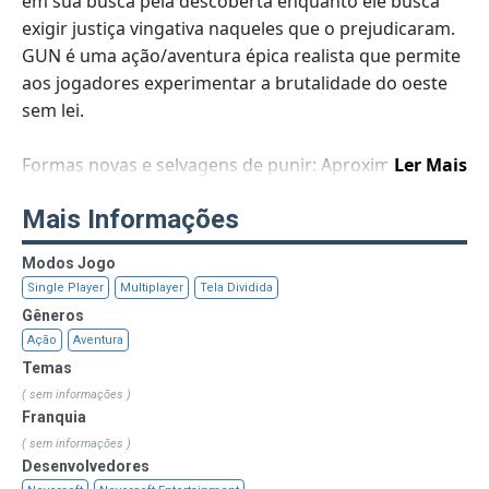
em sua busca pela descoberta enquanto ele busca
exigir justiça vingativa naqueles que o prejudicaram.
GUN é uma ação/aventura épica realista que permite
aos jogadores experimentar a brutalidade do oeste
sem lei.
Formas novas e selvagens de punir: Aproxime-se
Ler Mais
furtivamente e ataque seus inimigos, use-os como
Mais Informações
cobertura, esfaqueie e atire neles. Destrua e assista
às consequências, atire com armas das mãos
Modos Jogo
inimigas ou destrua com dinamite.
Single Player
Multiplayer
Tela Dividida
Gêneros
Ampla variedade de missões e jogabilidade: Faça
Ação
Aventura
guerra a cavalo, comande trens, proteja prostitutas,
Temas
colete recompensas, jogue pôquer, cace búfalos e
( sem informações )
muito mais.
Franquia
( sem informações )
Vários estilos de jogo incluem: tiro de precisão,
Desenvolvedores