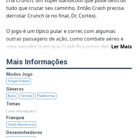
cria Crunch, um super-bandicoot que pode destruir
tudo que cruzar seu caminho. Então Crash precisa
derrotar Crunch (e no final, Dr. Cortex).
O jogo é um típico pular e correr, com algumas
outras passagens de ação, como combate aéreo e
uma sequência em que Crash fica preso dentro de
Ler Mais
uma esfera gigante rolando em uma espécie de
Mais Informações
montanha-russa. Todos os gráficos são em 3D, e o
som é típico de jogos de desenho animado como
Modos Jogo
este. Todo o jogo é bastante simples em design, ficar
Single Player
preso em um quebra-cabeça não é realmente
Gêneros
possível.
Ação
Familia
Plataforma
Temas
( sem informações )
Franquia
Crash Bandicoot
Desenvolvedores