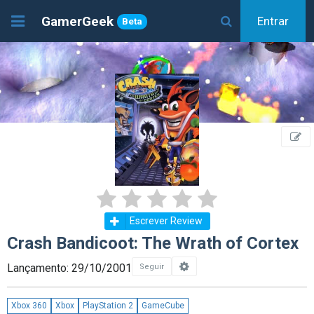
GamerGeek
Entrar
Beta
Escrever Review
Crash Bandicoot: The Wrath of Cortex
Lançamento: 29/10/2001
Seguir
Xbox 360
Xbox
PlayStation 2
GameCube