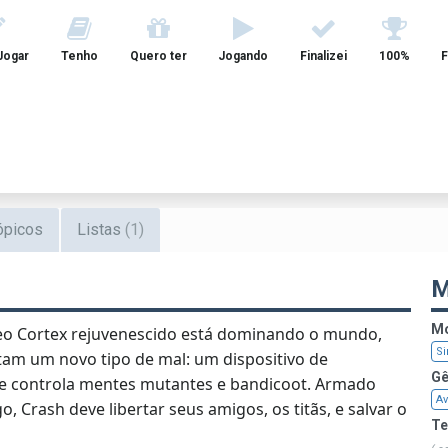
Jogar
Tenho
Quero ter
Jogando
Finalizei
100%
F
ópicos
Listas
(1)
M
Mo
eo Cortex rejuvenescido está dominando o mundo,
Si
ntam um novo tipo de mal: um dispositivo de
Gê
ue controla mentes mutantes e bandicoot. Armado
Av
, Crash deve libertar seus amigos, os titãs, e salvar o
T