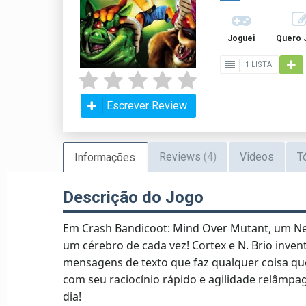
Joguei
Quero 
1 LISTA
Escrever Review
Reviews
(4)
Videos
T
Informações
Descrição do Jogo
Em Crash Bandicoot: Mind Over Mutant, um N
um cérebro de cada vez! Cortex e N. Brio inve
mensagens de texto que faz qualquer coisa q
com seu raciocínio rápido e agilidade relâmpago
dia!