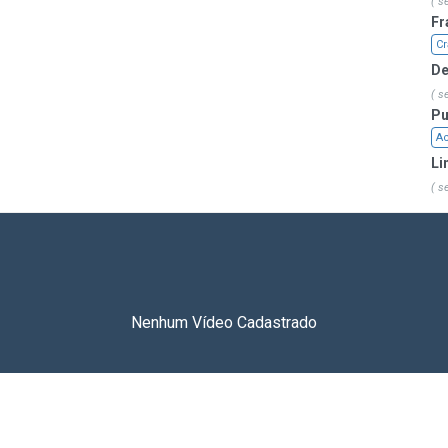
( s
Fr
Cr
De
( s
Pu
Ac
Li
( s
Nenhum Vídeo Cadastrado