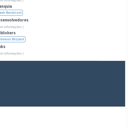
em informações )
anquia
ash Bandicoot
senvolvedores
em informações )
blishers
tivision Blizzard
nks
em informações )