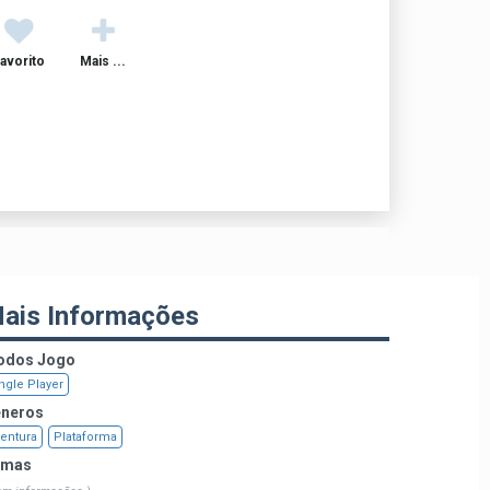
avorito
Mais ...
ais Informações
dos Jogo
ngle Player
neros
entura
Plataforma
emas