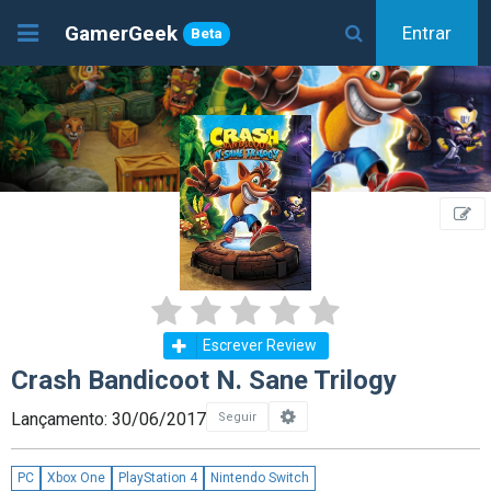
GamerGeek
Entrar
Beta
Escrever Review
Crash Bandicoot N. Sane Trilogy
Lançamento: 30/06/2017
Seguir
PC
Xbox One
PlayStation 4
Nintendo Switch