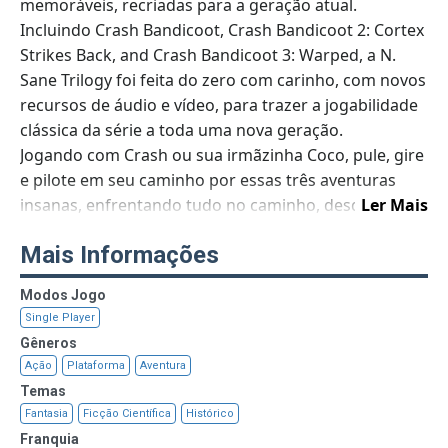
memoráveis, recriadas para a geração atual.
Incluindo Crash Bandicoot, Crash Bandicoot 2: Cortex
Strikes Back, and Crash Bandicoot 3: Warped, a N.
Sane Trilogy foi feita do zero com carinho, com novos
recursos de áudio e vídeo, para trazer a jogabilidade
clássica da série a toda uma nova geração.
Jogando com Crash ou sua irmãzinha Coco, pule, gire
e pilote em seu caminho por essas três aventuras
insanas, enfrentando tudo no caminho, desde
Ler Mais
relógios falantes até corredeiras, tudo para salvar o
Mais Informações
mundo das forças do mal.
Modos Jogo
Single Player
Gêneros
Ação
Plataforma
Aventura
Temas
Fantasia
Ficção Científica
Histórico
Franquia