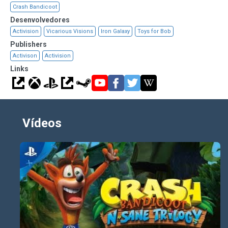
Crash Bandicoot
Desenvolvedores
Activision
Vicarious Visions
Iron Galaxy
Toys for Bob
Publishers
Activison
Activision
Links
Vídeos