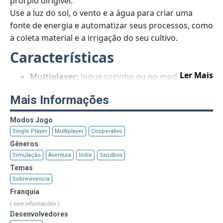
prórpio dirigível.
Use a luz do sol, o vento e a água para criar uma
fonte de energia e automatizar seus processos, como
a coleta material e a irrigação do seu cultivo.
Características
Ler Mais
Multiplayer:
Jogue sozinho ou no modo
colaborativo com seus amigos.
Mais Informações
Construção:
Junte o material para construir sua
própria casa no céu.
Modos Jogo
Agricultura:
Cultive plantas para garantir seu
Single Player
Multiplayer
Cooperativo
fornecimento de comida.
Gêneros
Criação:
Crie equipamentos técnicos e
Simulação
Aventura
Indie
Sandbox
automatize seus processos.
Temas
Energia:
Use luz solar, vento, água e crie uma
Sobrevivencia
fonte de energia para seus equipamentos.
Franquia
Dirigível:
Construa seu próprio dirigível e
( sem informações )
explore ilhas distantes pelo céu.
Desenvolvedores