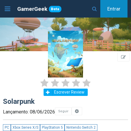
GamerGeek
Entrar
Beta
Escrever Review
Solarpunk
Lançamento: 08/06/2026
Seguir
PC
Xbox Series X/S
PlayStation 5
Nintendo Switch 2