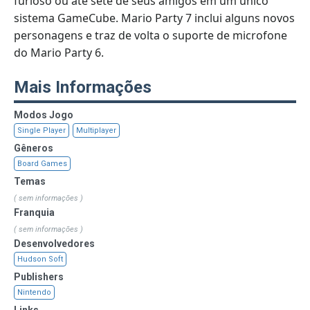
furioso ou até sete de seus amigos em um único
sistema GameCube. Mario Party 7 inclui alguns novos
personagens e traz de volta o suporte de microfone
do Mario Party 6.
Mais Informações
Modos Jogo
Single Player
Multiplayer
Gêneros
Board Games
Temas
( sem informações )
Franquia
( sem informações )
Desenvolvedores
Hudson Soft
Publishers
Nintendo