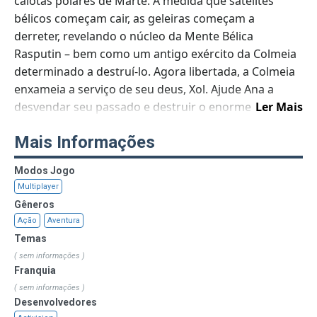
calotas polares de Marte. À medida que satélites
bélicos começam cair, as geleiras começam a
derreter, revelando o núcleo da Mente Bélica
Rasputin – bem como um antigo exército da Colmeia
determinado a destruí-lo. Agora libertada, a Colmeia
enxameia a serviço de seu deus, Xol. Ajude Ana a
desvendar seu passado e destruir o enorme deus
Ler Mais
vermicular da Colmeia antes que seja tarde demais.
Mais Informações
Destaques:
- Novo antro de incursão: Pináculo Estelar
Modos Jogo
- Novas armas, armaduras e equipamentos temáticos
Multiplayer
- Nova atividade rotineira: Protocolo Agravamento
Gêneros
- Nova arma-relíquia: o dardo Valquíria
Ação
Aventura
- Novos assaltos
Temas
- Novas missões de história e aventuras
( sem informações )
- Novo destino nas calotas polares de Marte
Franquia
- Acesso a arenas multijogador em partidas privadas
( sem informações )
Desenvolvedores