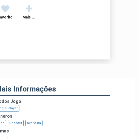
avorito
Mais ...
ais Informações
dos Jogo
ngle Player
neros
ção
Shooter
Aventura
emas