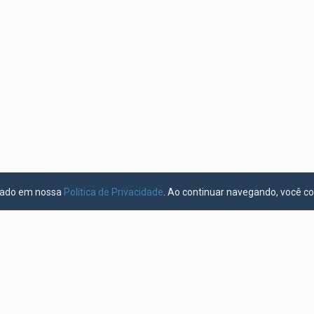
licado em nossa
Política de Privacidade
. Ao continuar navegando, você c