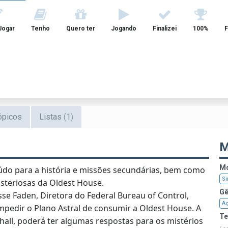
Jogar
Tenho
Quero ter
Jogando
Finalizei
100%
F
ópicos
Listas
(1)
M
Mo
údo para a história e missões secundárias, bem como
Si
steriosas da Oldest House.
Gê
sse Faden, Diretora do Federal Bureau of Control,
A
mpedir o Plano Astral de consumir a Oldest House. A
T
all, poderá ter algumas respostas para os mistérios