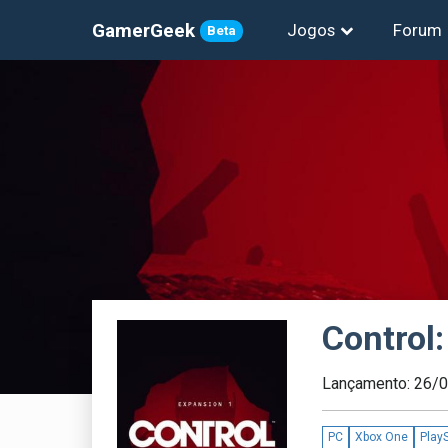
GamerGeek
Jogos
Forum
Beta
Control
Lançamento: 26/
PC
Xbox One
PlayS