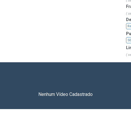
( s
Fr
( s
De
Re
Pu
5
Li
( s
Nenhum Vídeo Cadastrado