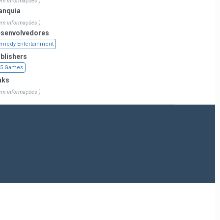
em informações )
anquia
em informações )
senvolvedores
medy Entertainment
blishers
05 Games
nks
em informações )