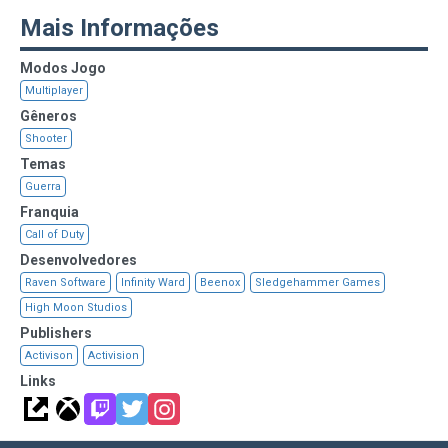
Mais Informações
Modos Jogo
Multiplayer
Gêneros
Shooter
Temas
Guerra
Franquia
Call of Duty
Desenvolvedores
Raven Software
Infinity Ward
Beenox
Sledgehammer Games
High Moon Studios
Publishers
Activison
Activision
Links