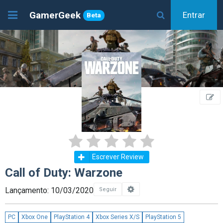
GamerGeek
Entrar
Beta
Escrever Review
Call of Duty: Warzone
Lançamento: 10/03/2020
Seguir
PC
Xbox One
PlayStation 4
Xbox Series X/S
PlayStation 5