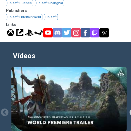
Ubisoft Quebec
Ubisoft Shanghai
Publishers
Ubisoft Entertainment
Ubisoft
Links
Vídeos
UM CLÁSSICO REFEITO PARA
UMA EXPERIÊNCIA
APRIMORADA
O combate foi reconstruído para confrontos mais
dinâmicos, com ênfase em aparar e abater, enquanto
a furtividade e o parkour foram aprimorados para