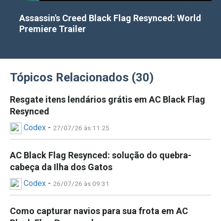
fugas e assassinatos mais fluidos. Melhore
continuamente o Gralha para enfrentar navios
Assassin's Creed Black Flag Resynced: World
inimigos poderosos com mecânicas navais
Premiere Trailer
aprimoradas, incluindo novos modos de disparo
alternativo. As novidades de qualidade de vida
também abordam problemas anteriores, garantindo
Tópicos Relacionados (30)
uma experiência melhor.
Resgate itens lendários grátis em AC Black Flag
Resynced
Codex
-
27/07/26 às 11:25
AC Black Flag Resynced: solução do quebra-
cabeça da Ilha dos Gatos
Codex
-
26/07/26 às 09:31
Como capturar navios para sua frota em AC