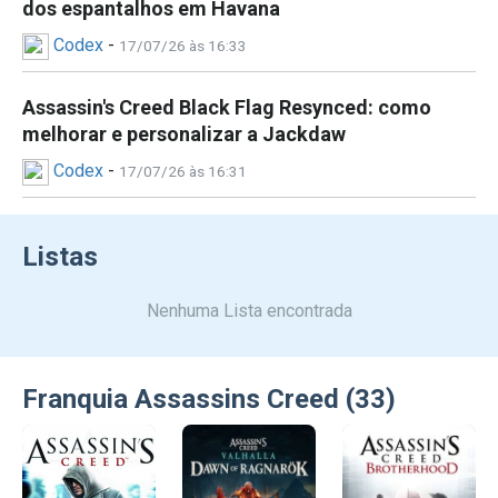
dos espantalhos em Havana
Aprimorada por recursos como Dolby Atmos e
Codex
-
traçado de raios, cada cena fica mais imersiva, dando
17/07/26 às 16:33
vida à beleza do mundo.
Assassin's Creed Black Flag Resynced: como
melhorar e personalizar a Jackdaw
Codex
-
17/07/26 às 16:31
Listas
Nenhuma Lista encontrada
Franquia Assassins Creed (33)