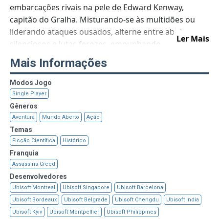
embarcações rivais na pele de Edward Kenway,
capitão do Gralha. Misturando-se às multidões ou
liderando ataques ousados, alterne entre abates
Ler Mais
silenciosos e lutas ferozes, empunhando
silenciosamente espadas, pistolas e a lâmina oculta.
Mais Informações
Com um elenco de lendas piratas históricas ao seu
lado, desafie impérios em meio ao conflito milenar
Modos Jogo
entre Assassinos e Templários.
Single Player
Gêneros
Aventura
Mundo Aberto
Ação
Temas
Ficção Científica
Histórico
Franquia
Assassins Creed
Desenvolvedores
Ubisoft Montreal
Ubisoft Singapore
Ubisoft Barcelona
Ubisoft Bordeaux
Ubisoft Belgrade
Ubisoft Chengdu
Ubisoft India
Ubisoft Kyiv
Ubisoft Montpellier
Ubisoft Philippines