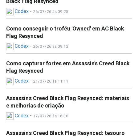
Black Flag Resynced
Codex
-
26/07/26 às 09:25
Como conseguir o troféu 'Owned' em AC Black
Flag Resynced
Codex
-
26/07/26 às 09:12
Como capturar fortes em Assassin's Creed Black
O CARIBE COMO NUNCA SE
Flag Resynced
VIU
Codex
-
21/07/26 às 11:11
Seja navegando em mar aberto ou viajando por
Assassin's Creed Black Flag Resynced: materiais
terras indomadas, descubra um mundo aberto e
e melhorias de criação
fluido, criado com a engine Anvil mais recente.
Codex
-
17/07/26 às 16:36
Admire paisagens deslumbrantes desbravando
águas tempestuosas, mergulhe em destroços
Assassin's Creed Black Flag Resynced: tesouro
subaquáticos ou avance por densas matas tropicais.