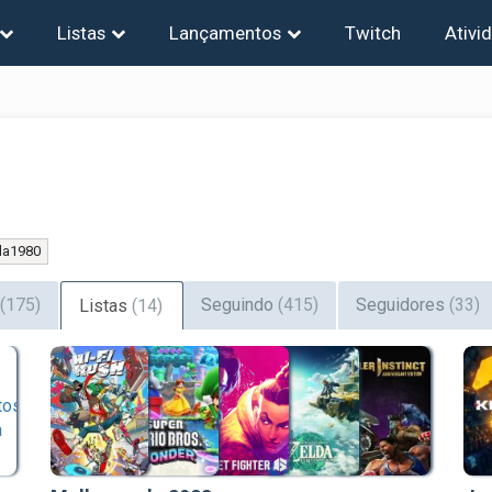
Listas
Lançamentos
Twitch
Ativi
da1980
(175)
Seguindo
(415)
Seguidores
(33)
Listas
(14)