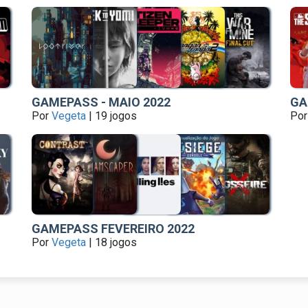
GAMEPASS - MAIO 2022
GA
Por
Vegeta
| 19 jogos
Po
GAMEPASS FEVEREIRO 2022
Por
Vegeta
| 18 jogos