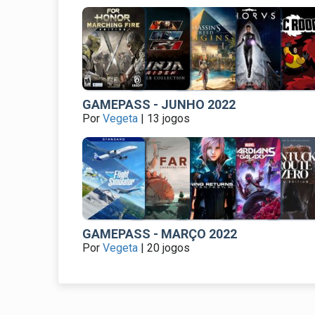
GAMEPASS - JUNHO 2022
Por
Vegeta
| 13 jogos
GAMEPASS - MARÇO 2022
Por
Vegeta
| 20 jogos