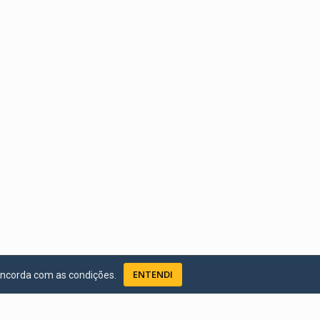
ENTENDI
oncorda com as condições.