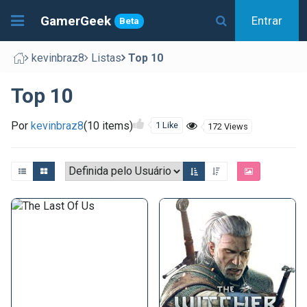
GamerGeek
Entrar
Beta
kevinbraz8
Listas
Top 10
Top 10
Por
kevinbraz8
(10 items)
1 Like
172 Views