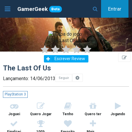
GamerGeek
Entrar
Beta
Escrever Review
The Last Of Us
Lançamento: 14/06/2013
Seguir
PlayStation 3
Joguei
Quero Jogar
Tenho
Quero ter
Jogando
Finalizei
100%
Favorito
Mais ...