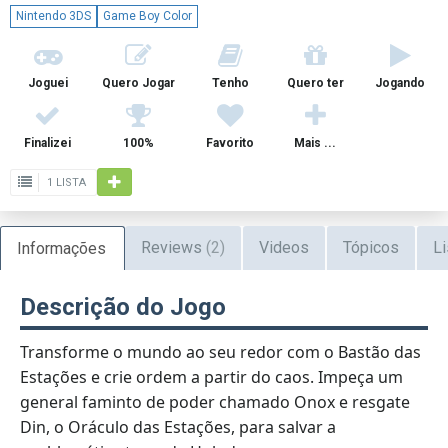
Nintendo 3DS
Game Boy Color
Joguei
Quero Jogar
Tenho
Quero ter
Jogando
Finalizei
100%
Favorito
Mais ...
1 LISTA
Reviews
(2)
Videos
Tópicos
Li
Informações
Descrição do Jogo
Transforme o mundo ao seu redor com o Bastão das
Estações e crie ordem a partir do caos. Impeça um
general faminto de poder chamado Onox e resgate
Din, o Oráculo das Estações, para salvar a