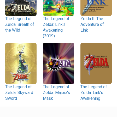
The Legend of
The Legend of
Zelda II: The
Zelda: Breath of
Zelda: Link's
Adventure of
the Wild
Awakening
Link
(2019)
The Legend of
The Legend of
The Legend of
Zelda: Skyward
Zelda: Majora's
Zelda: Link's
Sword
Mask
Awakening