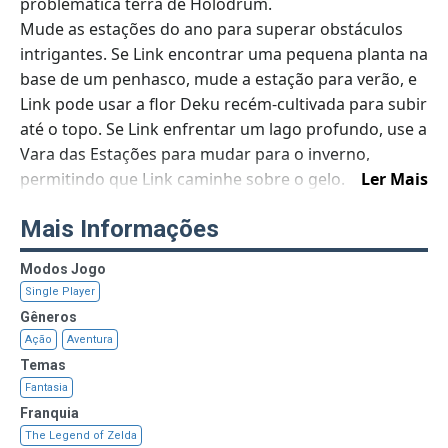
problemática terra de Holodrum.
Mude as estações do ano para superar obstáculos
intrigantes. Se Link encontrar uma pequena planta na
base de um penhasco, mude a estação para verão, e
Link pode usar a flor Deku recém-cultivada para subir
até o topo. Se Link enfrentar um lago profundo, use a
Vara das Estações para mudar para o inverno,
permitindo que Link caminhe sobre o gelo.
Ler Mais
Lançado no sistema Game Boy Color em 2001, The
Mais Informações
Legend of Zelda: Oracle of Ages e The Legend of
Zelda: Oracle of Seasons representam o auge da
Modos Jogo
jogabilidade clássica 2D Zelda.
Single Player
Quando jogados juntos, esses dois jogos oferecem
Gêneros
uma aventura definitiva, impossível quando cada
Ação
Aventura
jogo é experimentado individualmente. Os jogos
Temas
apresentam um sistema de link que desbloqueia o
Fantasia
acesso a conteúdo adicional que você não pode
Franquia
acessar de outra forma.
The Legend of Zelda