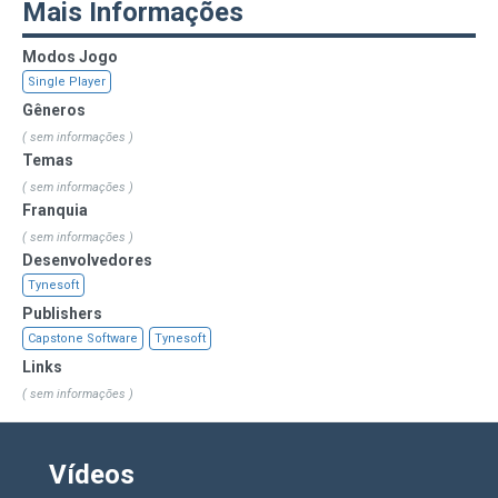
Mais Informações
Modos Jogo
Single Player
Gêneros
( sem informações )
Temas
( sem informações )
Franquia
( sem informações )
Desenvolvedores
Tynesoft
Publishers
Capstone Software
Tynesoft
Links
( sem informações )
Vídeos