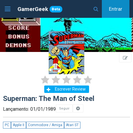
GamerGeek
Entrar
Beta
Escrever Review
Superman: The Man of Steel
Lançamento: 01/01/1989
Seguir
PC
Apple II
Commodore / Amiga
Atari ST