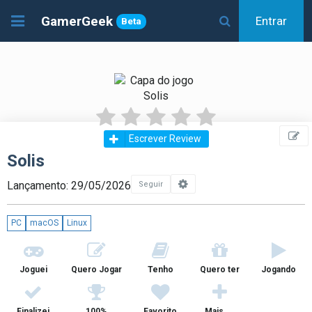
GamerGeek
Entrar
Beta
Escrever Review
Solis
Lançamento: 29/05/2026
Seguir
PC
macOS
Linux
Joguei
Quero Jogar
Tenho
Quero ter
Jogando
Finalizei
100%
Favorito
Mais ...