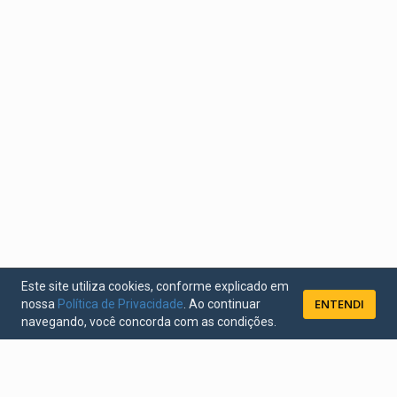
de cada grupo. Liderando a programação está a
banda de estreia, Rock Drop.
Ao longo do restante do jogo, uma trilha sonora
ampla define o clima. Cada cena que você encontra
traz seu próprio tema distinto, acrescentando
profundidade à sua jornada. A música é criada por
Bram Boomgaardt.
Confira a demo de Solis e adicione nosso jogo à lista
de desejos!
Este site utiliza cookies, conforme explicado em
ENTENDI
nossa
Política de Privacidade
. Ao continuar
navegando, você concorda com as condições.