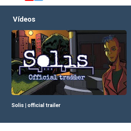
Você permanecerá leal à eLiXeR ou revelará a
verdade?
Vídeos
Jogabilidade
Em Solis, você explora a cidade, investiga o ambiente
ao seu redor e conversa com os habitantes e colegas
que encontra. As decisões no jogo têm peso,
influenciando eventos subsequentes, enquanto o
texto do jogo se ajusta dinamicamente para refletir
suas escolhas. As interações são simplificadas para
usar apenas um botão, auxiliadas por ícones de
interação sensíveis ao contexto. A interface é o mais
enxuta possível. Solis oferece múltiplos finais e foi
criado para ser conciso e compacto. Estima-se que o
Solis | official trailer
jogo completo dure aproximadamente 2,5 horas.
Temas
O jogo se inspira livremente na saga Theranos, além