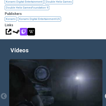
Konami Digital Entertainment
Double Helix Games
Double Helix GamesFoundation 9
Publishers
Konami
Konami Digital Entertainment-US
Links
Vídeos