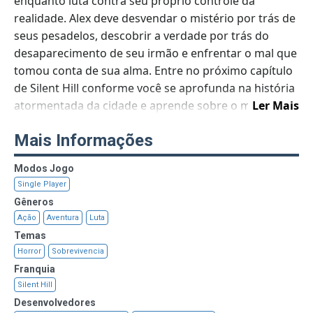
enquanto luta contra seu próprio controle da
realidade. Alex deve desvendar o mistério por trás de
seus pesadelos, descobrir a verdade por trás do
desaparecimento de seu irmão e enfrentar o mal que
tomou conta de sua alma. Entre no próximo capítulo
de Silent Hill conforme você se aprofunda na história
atormentada da cidade e aprende sobre o mal que
Ler Mais
cerca o Lago Toluca.
Mais Informações
Antes de resolver quebra-cabeças traiçoeiros e
mortais para descobrir os segredos misteriosos por
Modos Jogo
trás do mal que amaldiçoou a cidade de Silent Hill
Single Player
Silent Hill Homecoming apresenta uma trilha sonora
Gêneros
totalmente nova do aclamado compositor Akira
Ação
Aventura
Luta
Yamaoka
Temas
Horror
Sobrevivencia
Franquia
Silent Hill
Desenvolvedores