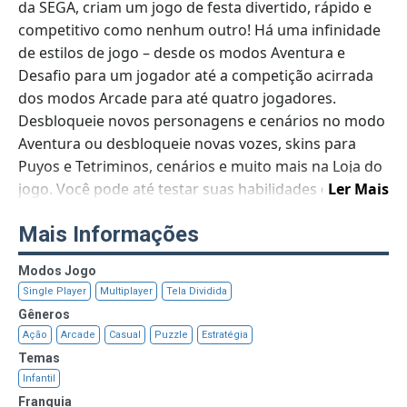
da SEGA, criam um jogo de festa divertido, rápido e
competitivo como nenhum outro! Há uma infinidade
de estilos de jogo – desde os modos Aventura e
Desafio para um jogador até a competição acirrada
dos modos Arcade para até quatro jogadores.
Desbloqueie novos personagens e cenários no modo
Aventura ou desbloqueie novas vozes, skins para
Puyos e Tetriminos, cenários e muito mais na Loja do
jogo. Você pode até testar suas habilidades de
Ler Mais
quebra-cabeça em escala global jogando qualquer
Mais Informações
um dos modos multijogador com até quatro
jogadores online nos modos Liga de Quebra-cabeças
Modos Jogo
ou Jogo Livre. RECURSOS!
Single Player
Multiplayer
Tela Dividida
Aventura
Gêneros
O modo para um jogador oferece dez atos
Ação
Arcade
Casual
Puzzle
Estratégia
exclusivos, cada um com dez fases apresentando
Temas
personagens diferentes dos universos de Puyo Puyo
Infantil
e Tetris. Cada fase contém desafios únicos que os
Franquia