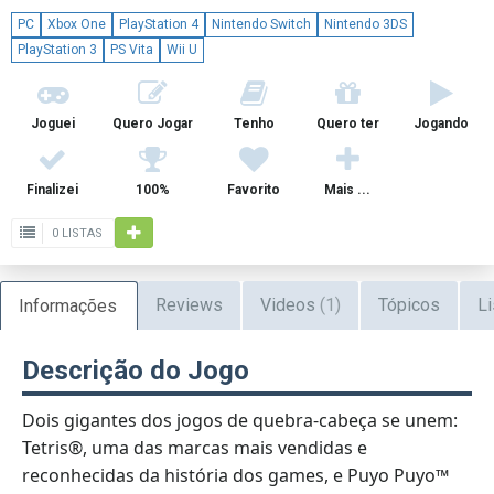
PC
Xbox One
PlayStation 4
Nintendo Switch
Nintendo 3DS
PlayStation 3
PS Vita
Wii U
Joguei
Quero Jogar
Tenho
Quero ter
Jogando
Finalizei
100%
Favorito
Mais ...
0 LISTAS
Reviews
Videos
(1)
Tópicos
Li
Informações
Descrição do Jogo
Dois gigantes dos jogos de quebra-cabeça se unem:
Tetris®, uma das marcas mais vendidas e
reconhecidas da história dos games, e Puyo Puyo™