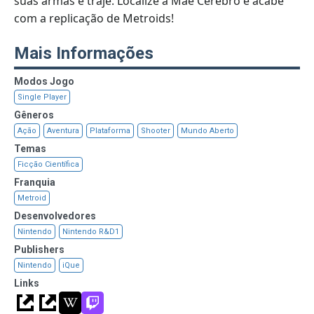
suas armas e traje. Localize a Mãe Cérebro e acabe
com a replicação de Metroids!
Mais Informações
Modos Jogo
Single Player
Gêneros
Ação
Aventura
Plataforma
Shooter
Mundo Aberto
Temas
Ficção Científica
Franquia
Metroid
Desenvolvedores
Nintendo
Nintendo R&D1
Publishers
Nintendo
iQue
Links