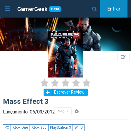
GamerGeek
Entrar
Beta
Escrever Review
Mass Effect 3
Lançamento: 06/03/2012
Seguir
PC
Xbox One
Xbox 360
PlayStation 3
Wii U