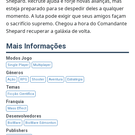
Shepard. Recrute ajuda e forje novas alianças, mas
esteja preparado para se despedir deles a qualquer
momento. A luta pode exigir que seus amigos façam
o sacrifício supremo. Chegou a hora do Comandante
Shepard recuperar a galáxia de volta.
Mais Informações
Modos Jogo
Single Player
Multiplayer
Gêneros
Ação
RPG
Shooter
Aventura
Estratégia
Temas
Ficção Científica
Franquia
Mass Effect
Desenvolvedores
BioWare
BioWare Edmonton
Publishers