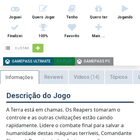
Joguei
Quero Jogar
Tenho
Quero ter
Jogando
Finalizei
100%
Favorito
Mais ...
3 LISTAS
GAMEPASS ULTIMATE
EA PLAY
GAMEPASS PC
Reviews
Videos
(14)
Tópicos
Informações
Descrição do Jogo
A Terra está em chamas. Os Reapers tomaram o
controle e as outras civilizações estão caindo
rapidamente. Lidere o combate final para salvar a
humanidade destas máquinas terríveis, Comandante