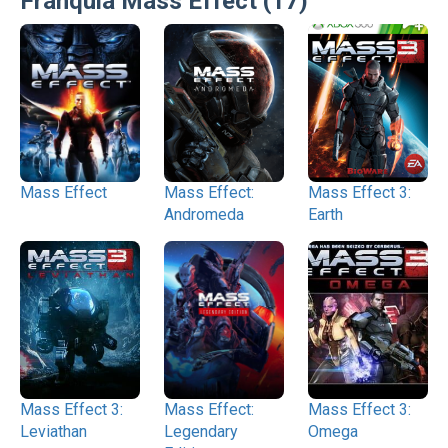
Franquia Mass Effect (17)
Mass Effect
Mass Effect:
Mass Effect 3:
Andromeda
Earth
Mass Effect 3:
Mass Effect:
Mass Effect 3:
Leviathan
Legendary
Omega