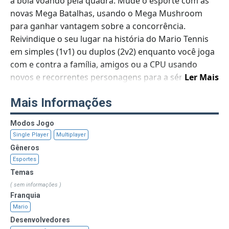
a bola voando pela quadra. Mude o esporte com as
novas Mega Batalhas, usando o Mega Mushroom
para ganhar vantagem sobre a concorrência.
Reivindique o seu lugar na história do Mario Tennis
em simples (1v1) ou duplos (2v2) enquanto você joga
com e contra a família, amigos ou a CPU usando
novos e recorrentes personagens para a série.
Ler Mais
Características:
Mais Informações
Compita com amigos no jogo multijogador Mario
Tennis: Ultra Smash
Modos Jogo
Jogue contra amigos e familiares em partidas
Single Player
Multiplayer
multijogador. Jogue contra amigos e família em
Gêneros
partidas individuais (1v1) e duplas (2v2) como seu
Esportes
personagem favorito do Mushroom Kingdom.
Temas
Controle cada movimento do seu personagem na
( sem informações )
quadra, usando o tempo preciso e o tiro correto para
Franquia
enganar seu oponente.
Mario
Use a nova técnica de Jumpshot para retornar tiros
Desenvolvedores